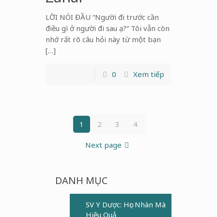
LỜI NÓI ĐẦU “Người đi trước cần
điều gì ở người đi sau ạ?” Tôi vẫn còn
nhớ rất rõ câu hỏi này từ một bạn
[…]
0
Xem tiếp
1
2
3
4
Next page
DANH MỤC
SV Y Dược: Học Nhàn Mà
Hiệu Quả