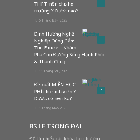
THPT, nên chọn học
0
trường Y Dược nào?
5 Tháng Bảy, 2025
Định Hướng Nghề
Nghiệp Đúng Đắn:
0
The Future – Khám
Phá Con Đường Sống Hạnh Phúc
& Thành Công
11 Tháng Sáu, 2025
Đề xuất MIỄN HỌC
PHÍ cho sinh viên Y
0
Dược, có nên ko?
1 Tháng Một, 2025
BS.LÊ TRỌNG ĐẠI
Để tìm hiểu các khóa học, chương