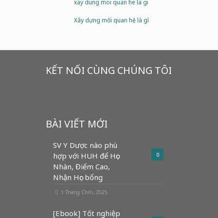
xay dung moi quan he la gi
Xây dựng mối quan hệ là gì
KẾT NỐI CÙNG CHÚNG TÔI
BÀI VIẾT MỚI
SV Y Dược nào phù
hợp với HUH để Học
0
Nhàn, Điểm Cao,
Nhận Học bổng
1 Tháng Chín, 2025
[Ebook] Tốt nghiệp