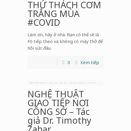
THỬ THÁCH CƠM
TRẮNG MÙA
#COVID
Làm ơn, hãy ở nhà. Bạn có thể sẽ là
F0 tiếp theo và không có máy thở để
hồi sức đâu.
0
Xem tiếp
NGHỆ THUẬT
GIAO TIẾP NƠI
CÔNG SỞ – Tác
giả Dr. Timothy
Zahar