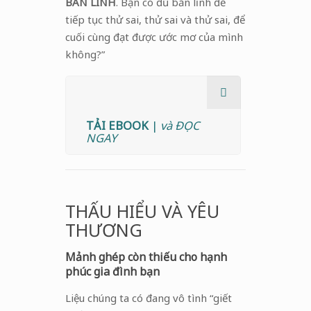
BẢN LĨNH
. Bạn có đủ bản lĩnh để
tiếp tục thử sai, thử sai và thử sai, để
cuối cùng đạt được ước mơ của mình
không?”
TẢI EBOOK
|
và ĐỌC
NGAY
THẤU HIỂU VÀ YÊU
THƯƠNG
Mảnh ghép còn thiếu cho hạnh
phúc gia đình bạn
Liệu chúng ta có đang vô tình “giết