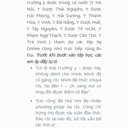
trường y dược trong cả nước (Y Hà
Nội, Y Dược Thái Nguyên, Y Dược
Hải Phòng, Y Hải Dương, Y Thanh
Hóa, Y Vinh, Y Đà Nẵng, Y Dược Huế,
Y Tây Nguyên, Y Dược TP. HCM, Y
Phạm Ngọc Thạch, Y Dược Cần Thơ, Y
Trà Vinh…) tham dự các lớp học
Online cũng như trực tiếp cùng Bs
Đại.
Trước khi bước vào lớp học, các
em ấy đầy tự ti:
“Có lẽ mái trường y – dược này
không dành cho mình. Mình đã
cố gắng rồi. Mình đã thức khuya
rồi, học đến 1 – 2h sáng mà có
thay đổi được điểm số đâu”.
“Em cũng đã thử tìm đọc nhiều
phương pháp học rồi. Cũng chỉ
hứng thú được vài tuần đầu thôi.
Đâu rồi lại vào đó, bế tắc vẫn bế
tắc thôi ạ”.