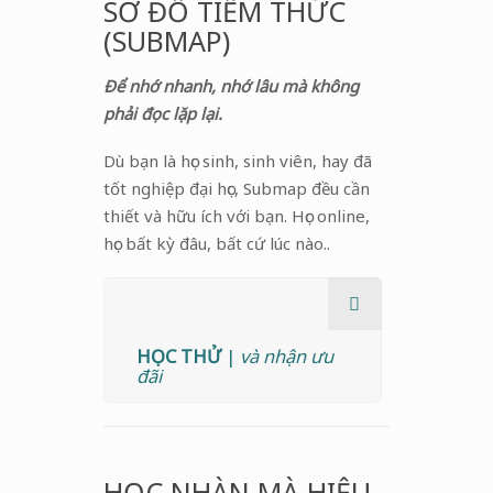
SƠ ĐỒ TIỀM THỨC
(SUBMAP)
Để nhớ nhanh, nhớ lâu mà không
phải đọc lặp lại.
Dù bạn là học sinh, sinh viên, hay đã
tốt nghiệp đại học, Submap đều cần
thiết và hữu ích với bạn. Học online,
học bất kỳ đâu, bất cứ lúc nào..
HỌC THỬ
|
và nhận ưu
đãi
HỌC NHÀN MÀ HIỆU