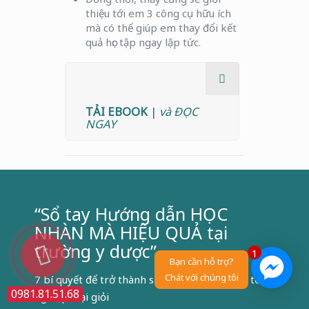
thiệu tới em 3 công cụ hữu ích
mà có thể giúp em thay đổi kết
quả học tập ngay lập tức.
TẢI EBOOK
|
và ĐỌC
NGAY
“Sổ tay Hướng dẫn HỌC
NHÀN MÀ HIỆU QUẢ tại
trường y dược”
1
Bạn cần hỗ trợ?
Chát với chúng tôi
7 bí quyết để trở thành sinh viên xuất sắc và tốt
0981.81.51.68
nghiệp loại giỏi