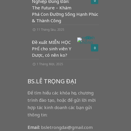
Nghiệp Đúng Đắn:
0
The Future – Khám
Phá Con Đường Sống Hạnh Phúc
& Thành Công
11 Tháng Sáu, 2025
Đề xuất MIỄN HỌC
PHÍ cho sinh viên Y
0
Dược, có nên ko?
1 Tháng Một, 2025
BS.LÊ TRỌNG ĐẠI
Để tìm hiểu các khóa học, chương
trình đào tạo, hoặc để gửi lời mời
hợp tác kinh doanh các bạn gửi
thông tin:
Email:
bsletrongdai@gmail.com