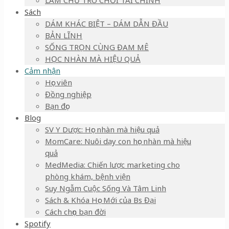
LÀM CHỦ TRÒ CHƠI TÀI CHÍNH
Sách
DÁM KHÁC BIỆT – DÁM DẪN ĐẦU
BẢN LĨNH
SỐNG TRỌN CÙNG ĐAM MÊ
HỌC NHÀN MÀ HIỆU QUẢ
Cảm nhận
Học viên
Đồng nghiệp
Bạn đọc
Blog
SV Y Dược: Học nhàn mà hiệu quả
MomCare: Nuôi dạy con học nhàn mà hiệu
quả
MedMedia: Chiến lược marketing cho
phòng khám, bệnh viện
Suy Ngẫm Cuộc Sống Và Tâm Linh
Sách & Khóa Học Mới của Bs Đại
Cách chọn bạn đời
Spotify