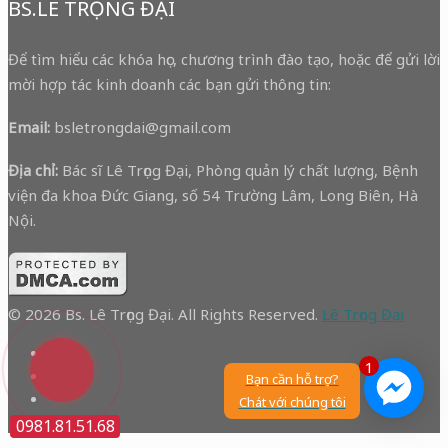
BS.LÊ TRỌNG ĐẠI
Để tìm hiểu các khóa học, chương trình đào tạo, hoặc để gửi lời
mời hợp tác kinh doanh các bạn gửi thông tin:
Email:
bsletrongdai@gmail.com
Địa chỉ:
Bác sĩ Lê Trọng Đại, Phòng quản lý chất lượng, Bệnh
viện đa khoa Đức Giang, số 54 Trường Lâm, Long Biên, Hà
Nội.
© 2026 Bs. Lê Trọng Đại. All Rights Reserved.
Lê Trọng Đại
1
Bạn cần hỗ trợ?
Chát với chúng tôi
0981.81.51.68