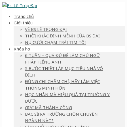
Trang chủ
Giới thiệu
VỀ BS LÊ TRỌNG ĐẠI
THỜI KHẮC ĐỊNH MỆNH CỦA BS ĐẠI
NỤ CƯỜI CHẠM TRÁI TIM TÔI
Khóa học
6 TUẦN – QUÁ ĐỦ ĐỂ LÀM CHỦ NGỮ
PHÁP TIẾNG ANH
5 BƯỚC THIẾT LẬP MỤC TIÊU NHÀ VÔ
ĐỊCH
ĐỪNG CHỈ CHĂM CHỈ, HÃY LÀM VIỆC
THÔNG MINH HƠN
HỌC NHÀN MÀ HIỆU QUẢ TẠI TRƯỜNG Y
DƯỢC
GIẢI MÃ THÀNH CÔNG
BÁC SĨ! RA TRƯỜNG CHỌN CHUYÊN
NGÀNH NÀO?