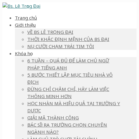
Trang chủ
Giới thiệu
VỀ BS LÊ TRỌNG ĐẠI
THỜI KHẮC ĐỊNH MỆNH CỦA BS ĐẠI
NỤ CƯỜI CHẠM TRÁI TIM TÔI
Khóa học
6 TUẦN – QUÁ ĐỦ ĐỂ LÀM CHỦ NGỮ
PHÁP TIẾNG ANH
5 BƯỚC THIẾT LẬP MỤC TIÊU NHÀ VÔ
ĐỊCH
ĐỪNG CHỈ CHĂM CHỈ, HÃY LÀM VIỆC
THÔNG MINH HƠN
HỌC NHÀN MÀ HIỆU QUẢ TẠI TRƯỜNG Y
DƯỢC
GIẢI MÃ THÀNH CÔNG
BÁC SĨ! RA TRƯỜNG CHỌN CHUYÊN
NGÀNH NÀO?