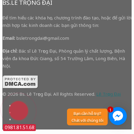
BS.LÊ TRỌNG ĐẠI
Để tìm hiểu các khóa học, chương trình đào tạo, hoặc để gửi lời
mời hợp tác kinh doanh các bạn gửi thông tin:
Email:
bsletrongdai@gmail.com
Địa chỉ:
Bác sĩ Lê Trọng Đại, Phòng quản lý chất lượng, Bệnh
viện đa khoa Đức Giang, số 54 Trường Lâm, Long Biên, Hà
Nội.
© 2026 Bs. Lê Trọng Đại. All Rights Reserved.
Lê Trọng Đại
1
Bạn cần hỗ trợ?
Chát với chúng tôi
0981.81.51.68