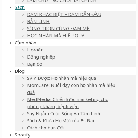
LÀM CHỦ TRÒ CHƠI TÀI CHÍNH
Sách
DÁM KHÁC BIỆT – DÁM DẪN ĐẦU
BẢN LĨNH
SỐNG TRỌN CÙNG ĐAM MÊ
HỌC NHÀN MÀ HIỆU QUẢ
Cảm nhận
Học viên
Đồng nghiệp
Bạn đọc
Blog
SV Y Dược: Học nhàn mà hiệu quả
MomCare: Nuôi dạy con học nhàn mà hiệu
quả
MedMedia: Chiến lược marketing cho
phòng khám, bệnh viện
Suy Ngẫm Cuộc Sống Và Tâm Linh
Sách & Khóa Học Mới của Bs Đại
Cách chọn bạn đời
Spotify