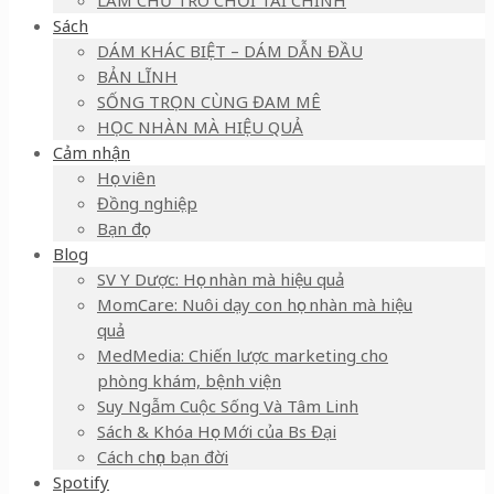
LÀM CHỦ TRÒ CHƠI TÀI CHÍNH
Sách
DÁM KHÁC BIỆT – DÁM DẪN ĐẦU
BẢN LĨNH
SỐNG TRỌN CÙNG ĐAM MÊ
HỌC NHÀN MÀ HIỆU QUẢ
Cảm nhận
Học viên
Đồng nghiệp
Bạn đọc
Blog
SV Y Dược: Học nhàn mà hiệu quả
MomCare: Nuôi dạy con học nhàn mà hiệu
quả
MedMedia: Chiến lược marketing cho
phòng khám, bệnh viện
Suy Ngẫm Cuộc Sống Và Tâm Linh
Sách & Khóa Học Mới của Bs Đại
Cách chọn bạn đời
Spotify