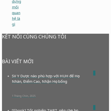
dựng
mối
quan
hệ là
gì
KẾT NỐI CÙNG CHÚNG TÔI
BÀI VIẾT MỚI
0
SV Y Dược nào phù hợp với HUH để Học
Nhàn, Điểm Cao, Nhận Học bổng
1 Tháng Chín, 2025
0
[Ebook] Tốt nghiệp THPT, nên chọn học