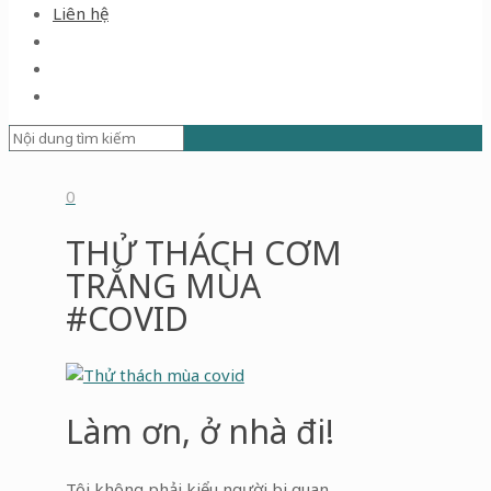
Liên hệ
0
THỬ THÁCH CƠM
TRẮNG MÙA
#COVID
Làm ơn, ở nhà đi!
Tôi không phải kiểu người bi quan.