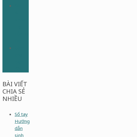
Sách
&
Khóa
Học
của Bs
Đại
Cách
chọn
bạn
đời
BÀI VIẾT
CHIA SẺ
NHIỀU
Sổ tay
Hướng
dẫn
sinh