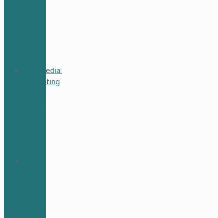
Con
Học
Nhàn
Mà
Hiệu
Quả
MedMedia:
Marketing
Phòng
Khám,
Bệnh
Viện
Hiệu
Quả
Suy
Ngẫm
Cuộc
Sống
& Tâm
Linh