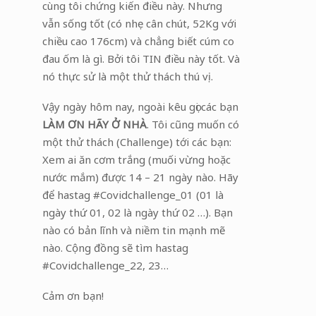
cùng tôi chứng kiến điều này. Nhưng
vẫn sống tốt (có nhẹ cân chút, 52Kg với
chiều cao 176cm) và chẳng biết cúm co
đau ốm là gì. Bởi tôi TIN điều này tốt. Và
nó thực sử là một thử thách thú vị.
Vậy ngày hôm nay, ngoài kêu gọi các bạn
LÀM ƠN HÃY Ở NHÀ
. Tôi cũng muốn có
một thử thách (Challenge) tới các bạn:
Xem ai ăn cơm trắng (muối vừng hoặc
nước mắm) được 14 – 21 ngày nào. Hãy
để hastag #Covidchallenge_01 (01 là
ngày thứ 01, 02 là ngày thứ 02 …). Bạn
nào có bản lĩnh và niềm tin mạnh mẽ
nào. Cộng đồng sẽ tìm hastag
#Covidchallenge_22, 23…
Cảm ơn bạn!