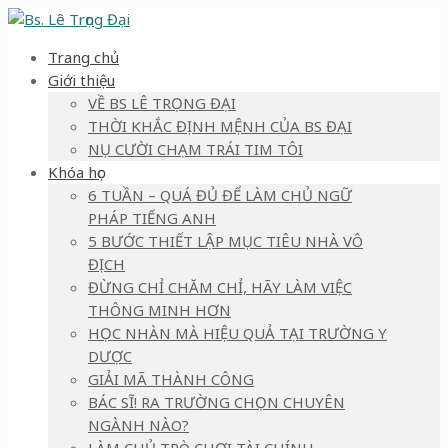
Trang chủ
Giới thiệu
VỀ BS LÊ TRỌNG ĐẠI
THỜI KHẮC ĐỊNH MỆNH CỦA BS ĐẠI
NỤ CƯỜI CHẠM TRÁI TIM TÔI
Khóa học
6 TUẦN – QUÁ ĐỦ ĐỂ LÀM CHỦ NGỮ
PHÁP TIẾNG ANH
5 BƯỚC THIẾT LẬP MỤC TIÊU NHÀ VÔ
ĐỊCH
ĐỪNG CHỈ CHĂM CHỈ, HÃY LÀM VIỆC
THÔNG MINH HƠN
HỌC NHÀN MÀ HIỆU QUẢ TẠI TRƯỜNG Y
DƯỢC
GIẢI MÃ THÀNH CÔNG
BÁC SĨ! RA TRƯỜNG CHỌN CHUYÊN
NGÀNH NÀO?