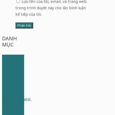
Lưu tên của tôi, email, và trang web
trong trình duyệt này cho lần bình luận
kế tiếp của tôi.
DANH
MỤC
SV Y
Dược:
Học
Nhàn
Mà
Hiệu
Quả
MomCare:
Nuôi
Dạy