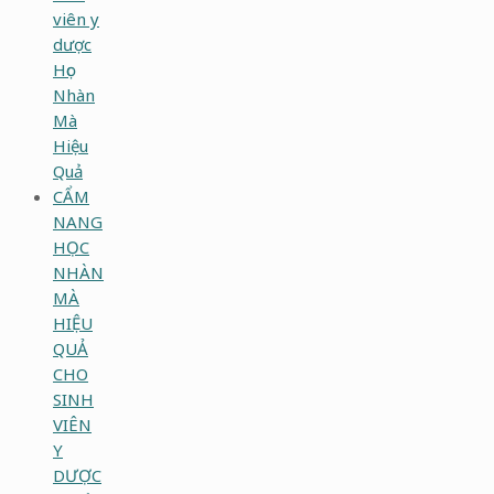
viên y
dược
Học
Nhàn
Mà
Hiệu
Quả
CẨM
NANG
HỌC
NHÀN
MÀ
HIỆU
QUẢ
CHO
SINH
VIÊN
Y
DƯỢC