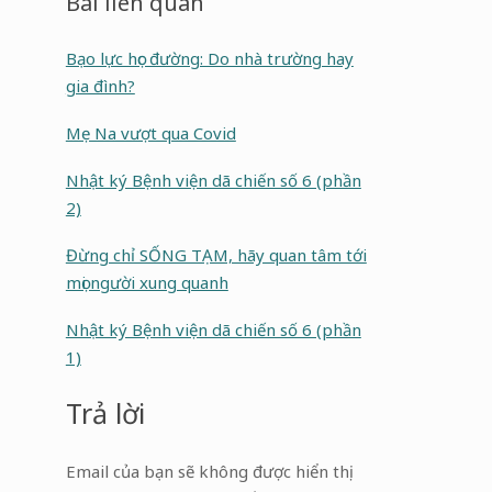
Bài liên quan
Bạo lực học đường: Do nhà trường hay
gia đình?
Mẹ Na vượt qua Covid
Nhật ký Bệnh viện dã chiến số 6 (phần
2)
Đừng chỉ SỐNG TẠM, hãy quan tâm tới
mọi người xung quanh
Nhật ký Bệnh viện dã chiến số 6 (phần
1)
Trả lời
Email của bạn sẽ không được hiển thị