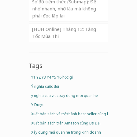
Sơ đồ tiềm thức (Submap): Để
nhớ nhanh, nhớ lâu mà không
phải đọc lặp lại
[HUH Online] Tháng 12: Tăng
Tốc Mùa Thi
Tags
Y1 Y2 Y3 Y4 Y5 Y6 học gì
Ý nghĩa cuộc đời
y nghia cua viec xay dung moi quan he
Y Dược
Xuất bản sách và trở thành best seller cùng bs Đại
Xuất bản sách trên Amazon cùng Bs Đại
Xây dựng mối quan hệ trong kinh doanh