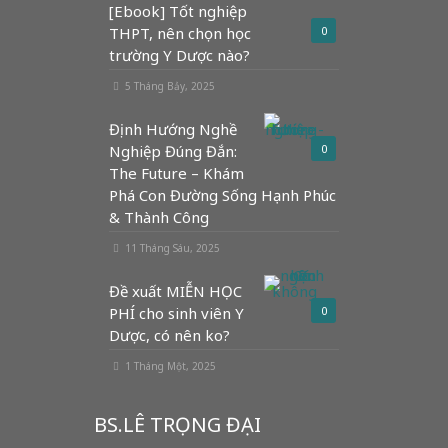
[Ebook] Tốt nghiệp
THPT, nên chọn học
0
trường Y Dược nào?
5 Tháng Bảy, 2025
Định Hướng Nghề
Nghiệp Đúng Đắn:
0
The Future – Khám
Phá Con Đường Sống Hạnh Phúc
& Thành Công
11 Tháng Sáu, 2025
Đề xuất MIỄN HỌC
PHÍ cho sinh viên Y
0
Dược, có nên ko?
1 Tháng Một, 2025
BS.LÊ TRỌNG ĐẠI