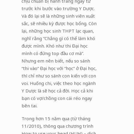
chịu chuẩn bị hành trang ngay từ
trước khi bước vào trường Y Dược.
Và đó lại sẽ là những sinh viên xuất
sắc, sẽ nhiều kỳ được học bổng. Còn
lại, những học sinh THPT lạc quan,
nghĩ rằng “Chẳng gì có thể làm khó
được mình. Khó như thi Đại học
mình có đứng top đầu cơ mà”.
Nhưng em nên biết, nếu so sánh
“thi vào” Đại học với “học” ở Đại học,
thì chỉ như so sánh con kiến với con
voi. Huống chi, việc theo học ngành
Y Dược là sẽ học cả đời. Học cả khi
bạn có vợ/chồng con cái réo ngay
bên tai.
Trong hơn 15 năm qua (từ tháng
11/2010), thông qua chương trình
How to use your head (HUH) – dịch