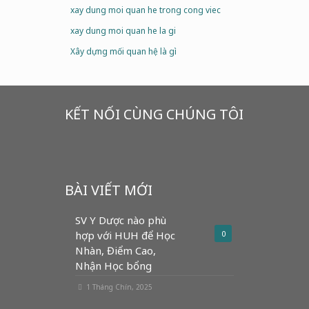
xay dung moi quan he trong cong viec
xay dung moi quan he la gi
Xây dựng mối quan hệ là gì
KẾT NỐI CÙNG CHÚNG TÔI
BÀI VIẾT MỚI
SV Y Dược nào phù
hợp với HUH để Học
0
Nhàn, Điểm Cao,
Nhận Học bổng
1 Tháng Chín, 2025