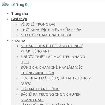
Trang chủ
Giới thiệu
VỀ BS LÊ TRỌNG ĐẠI
THỜI KHẮC ĐỊNH MỆNH CỦA BS ĐẠI
NỤ CƯỜI CHẠM TRÁI TIM TÔI
Khóa học
6 TUẦN – QUÁ ĐỦ ĐỂ LÀM CHỦ NGỮ
PHÁP TIẾNG ANH
5 BƯỚC THIẾT LẬP MỤC TIÊU NHÀ VÔ
ĐỊCH
ĐỪNG CHỈ CHĂM CHỈ, HÃY LÀM VIỆC
THÔNG MINH HƠN
HỌC NHÀN MÀ HIỆU QUẢ TẠI TRƯỜNG Y
DƯỢC
GIẢI MÃ THÀNH CÔNG
BÁC SĨ! RA TRƯỜNG CHỌN CHUYÊN
NGÀNH NÀO?