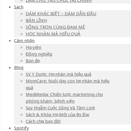
LÀM CHỦ TRÒ CHƠI TÀI CHÍNH
Sách
DÁM KHÁC BIỆT – DÁM DẪN ĐẦU
BẢN LĨNH
SỐNG TRỌN CÙNG ĐAM MÊ
HỌC NHÀN MÀ HIỆU QUẢ
Cảm nhận
Học viên
Đồng nghiệp
Bạn đọc
Blog
SV Y Dược: Học nhàn mà hiệu quả
MomCare: Nuôi dạy con học nhàn mà hiệu
quả
MedMedia: Chiến lược marketing cho
phòng khám, bệnh viện
Suy Ngẫm Cuộc Sống Và Tâm Linh
Sách & Khóa Học Mới của Bs Đại
Cách chọn bạn đời
Spotify