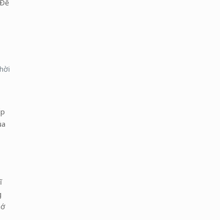
 Để
hời
ếp
ủa
ĩ
g
hớ