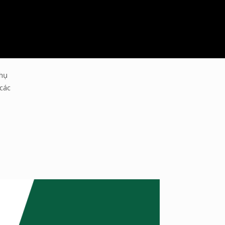
phụ
các