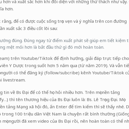
u hơn và xuất sắc hơn khi đối diện với những thử thách như vậy.
ĩa hơn.
rằng, để có được cuộc sống trọn vẹn và ý nghĩa trên con đường
n xuất sắc 3 điều cốt lõi sau:
hướng đúng. Đúng ngay từ điểm xuất phát sẽ giúp em tiết kiệm t
ường mệt mỏi hơn là bắt đầu thứ gì đó mới hoàn toàn.
tream) trên Youtube/Tiktok để định hướng, giải đáp trực tiếp cho
h viên Y Dược trong suốt hơn 5 năm qua (từ năm 2019). Và vẫn ti
ọi người có thể đăng ký (follow/subcribe) kênh Youtube/Tiktok c
i livestream.
tin về Bs Đại để có thể học hỏi nhiều hơn. Trên mọi nền tảng
 thì tên thương hiệu của Bs Đại luôn là: Bs. Lê Trọng Đại. Mọi
ền tảng Mạng xã hội đó, ấn Enter để tìm kiếm thì sẽ thấy nhé. D
ó trong 100 triệu dân Việt Nam là chuyện rất bình thường (Giốn
n mọi người đã xem video của Bs Đại rồi, nên hoàn toàn có thể n