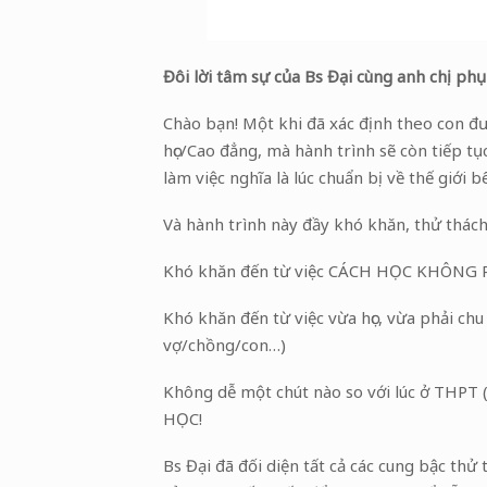
Đôi lời tâm sự của Bs Đại cùng anh chị ph
Chào bạn! Một khi đã xác định theo con đườ
học/Cao đẳng, mà hành trình sẽ còn tiếp t
làm việc nghĩa là lúc chuẩn bị về thế giới bê
Và hành trình này đầy khó khăn, thử thách
Khó khăn đến từ việc CÁCH HỌC KHÔNG 
Khó khăn đến từ việc vừa học, vừa phải ch
vợ/chồng/con…)
Không dễ một chút nào so với lúc ở THPT (
HỌC!
Bs Đại đã đối diện tất cả các cung bậc th