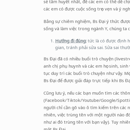
sẻ tâm huyết nhất, để các em có thể dễ chị
các em có được cuộc sống trọn vẹn và ý ngh
Bằng sự chiêm nghiệm, Bs Đại ý thức được 
sống và làm việc trong ngành Y, chúng ta cầ
Hướng đi đúng:
tức là có được định 
gian, tránh phải sửa sai. Sửa sai th
Bs Đại đã có nhiều buổi trò chuyện (lives
anh chị phụ huynh và các em học sinh, sin
tục duy trì các buổi trò chuyện như vậy. M
Bs Đại để được giải đáp trực tiếp khi Bs Đạ
Cũng lưu ý, nếu các bạn muốn tìm các thông 
(Facebook/Tiktok/Youtube/Google/Spottify…)
người chỉ cần gõ vào ô tìm kiếm trên các n
nhiên, việc trùng tên với một người nào đ
như ai đó trùng tên với bạn vậy). Tuy nhiê
mặt Bs Đại.