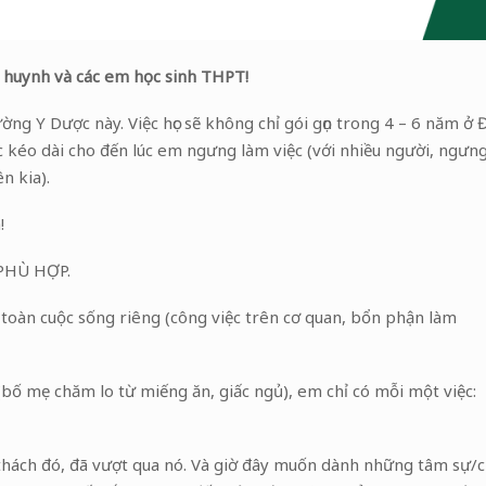
ụ huynh và các em học sinh THPT!
ng Y Dược này. Việc học sẽ không chỉ gói gọn trong 4 – 6 năm ở 
ục kéo dài cho đến lúc em ngưng làm việc (với nhiều người, ngưn
n kia).
!
PHÙ HỢP.
u toàn cuộc sống riêng (công việc trên cơ quan, bổn phận làm
bố mẹ chăm lo từ miếng ăn, giấc ngủ), em chỉ có mỗi một việc:
ử thách đó, đã vượt qua nó. Và giờ đây muốn dành những tâm sự/c