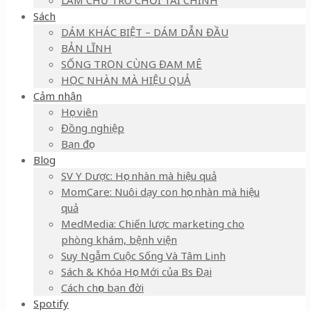
LÀM CHỦ TRÒ CHƠI TÀI CHÍNH
Sách
DÁM KHÁC BIỆT – DÁM DẪN ĐẦU
BẢN LĨNH
SỐNG TRỌN CÙNG ĐAM MÊ
HỌC NHÀN MÀ HIỆU QUẢ
Cảm nhận
Học viên
Đồng nghiệp
Bạn đọc
Blog
SV Y Dược: Học nhàn mà hiệu quả
MomCare: Nuôi dạy con học nhàn mà hiệu
quả
MedMedia: Chiến lược marketing cho
phòng khám, bệnh viện
Suy Ngẫm Cuộc Sống Và Tâm Linh
Sách & Khóa Học Mới của Bs Đại
Cách chọn bạn đời
Spotify