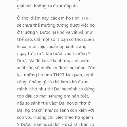
giải mãi không ra được đáp án.
Ở thời điểm này, các em học sinh THPT
sẽ chưa thể mường tượng được việc học
ở trường Y Dược lại khó và vất vả như
thế nào. Chỉ một số ít bạn có thói quen
lo xa, mới chịu chuẩn bị hành trang
ngay từ trước khi bước vào trường Y
Dược. Và đó lại sẽ là những sinh viên
xuất sắc, sẽ nhiều kỳ được học bổng. Còn
lại, những học sinh THPT lạc quan, nghĩ
rằng “Chẳng gì có thể làm khó được
mình. Khó như thi Đại học mình có đứng
top đầu cơ mà”. Nhưng em nên biết,
nếu so sánh “thi vào” Đại học với “học” ở
Đại học, thì chỉ như so sánh con kiến với
con voi. Huống chi, việc theo học ngành
Y Dược là sẽ học cả đời. Học cả khi bạn có