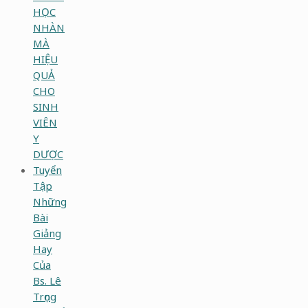
HỌC
NHÀN
MÀ
HIỆU
QUẢ
CHO
SINH
VIÊN
Y
DƯỢC
Tuyển
Tập
Những
Bài
Giảng
Hay
Của
Bs. Lê
Trọng