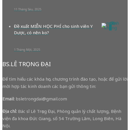
11 Tháng Sáu, 2025
Đề xuất MIỄN HỌC PHÍ cho sinh viên Y
0
Dược, có nên ko?
1 Tháng Một, 2025
BS.LÊ TRỌNG ĐẠI
Để tìm hiểu các khóa học, chương trình đào tạo, hoặc để gửi lời
mời hợp tác kinh doanh các bạn gửi thông tin:
Email:
bsletrongdai@gmail.com
Địa chỉ:
Bác sĩ Lê Trọng Đại, Phòng quản lý chất lượng, Bệnh
viện đa khoa Đức Giang, số 54 Trường Lâm, Long Biên, Hà
Nội.