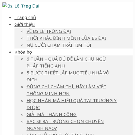
Trang chủ
Giới thiệu
VỀ BS LÊ TRỌNG ĐẠI
THỜI KHẮC ĐỊNH MỆNH CỦA BS ĐẠI
NỤ CƯỜI CHẠM TRÁI TIM TÔI
Khóa học
6 TUẦN – QUÁ ĐỦ ĐỂ LÀM CHỦ NGỮ
PHÁP TIẾNG ANH
5 BƯỚC THIẾT LẬP MỤC TIÊU NHÀ VÔ
ĐỊCH
ĐỪNG CHỈ CHĂM CHỈ, HÃY LÀM VIỆC
THÔNG MINH HƠN
HỌC NHÀN MÀ HIỆU QUẢ TẠI TRƯỜNG Y
DƯỢC
GIẢI MÃ THÀNH CÔNG
BÁC SĨ! RA TRƯỜNG CHỌN CHUYÊN
NGÀNH NÀO?