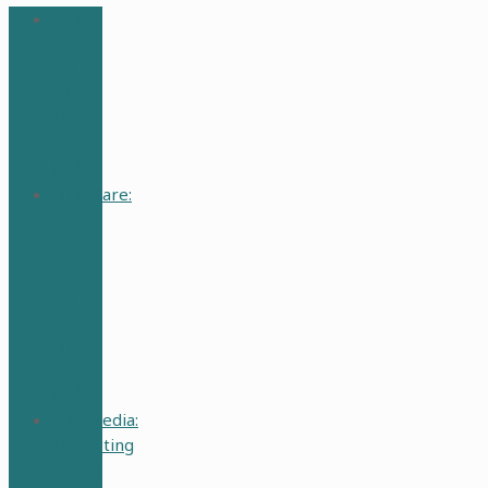
SV Y
Dược:
Học
Nhàn
Mà
Hiệu
Quả
MomCare:
Nuôi
Dạy
Con
Học
Nhàn
Mà
Hiệu
Quả
MedMedia:
Marketing
Phòng