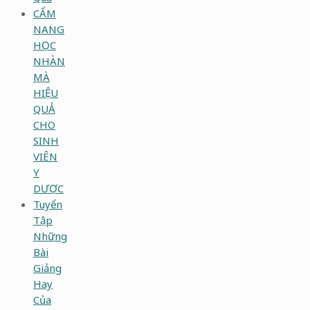
CẨM
NANG
HỌC
NHÀN
MÀ
HIỆU
QUẢ
CHO
SINH
VIÊN
Y
DƯỢC
Tuyển
Tập
Những
Bài
Giảng
Hay
Của