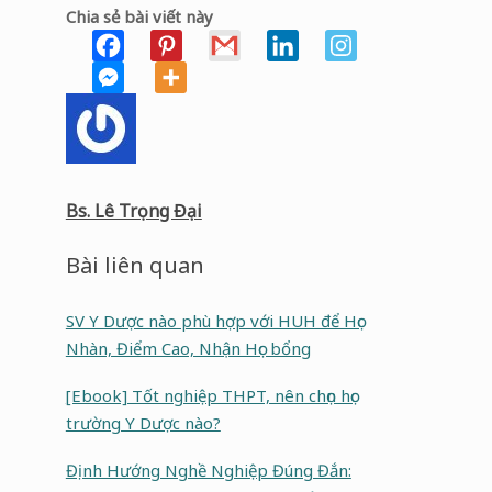
Chia sẻ bài viết này
Bs. Lê Trọng Đại
Bài liên quan
SV Y Dược nào phù hợp với HUH để Học
Nhàn, Điểm Cao, Nhận Học bổng
[Ebook] Tốt nghiệp THPT, nên chọn học
trường Y Dược nào?
Định Hướng Nghề Nghiệp Đúng Đắn: