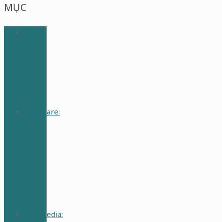
MỤC
SV Y
Dược:
Học
Nhàn
Mà
Hiệu
Quả
MomCare:
Nuôi
Dạy
Con
Học
Nhàn
Mà
Hiệu
Quả
MedMedia: