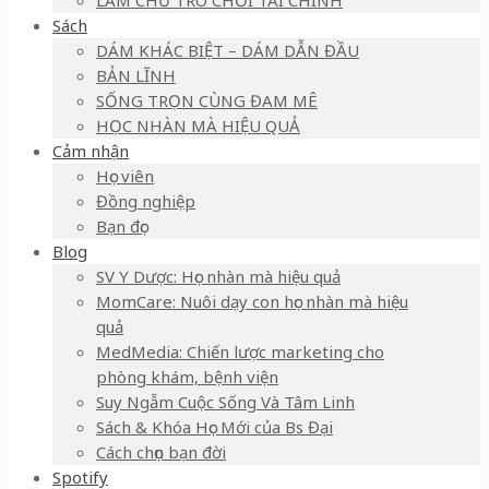
LÀM CHỦ TRÒ CHƠI TÀI CHÍNH
Sách
DÁM KHÁC BIỆT – DÁM DẪN ĐẦU
BẢN LĨNH
SỐNG TRỌN CÙNG ĐAM MÊ
HỌC NHÀN MÀ HIỆU QUẢ
Cảm nhận
Học viên
Đồng nghiệp
Bạn đọc
Blog
SV Y Dược: Học nhàn mà hiệu quả
MomCare: Nuôi dạy con học nhàn mà hiệu
quả
MedMedia: Chiến lược marketing cho
phòng khám, bệnh viện
Suy Ngẫm Cuộc Sống Và Tâm Linh
Sách & Khóa Học Mới của Bs Đại
Cách chọn bạn đời
Spotify