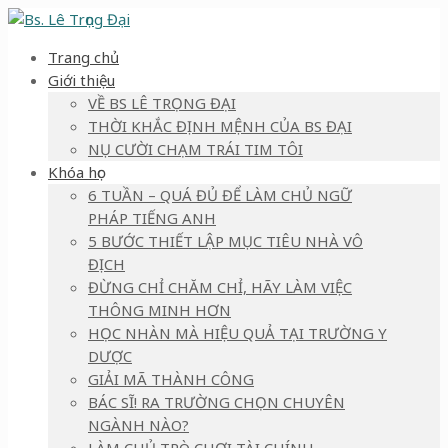
Trang chủ
Giới thiệu
VỀ BS LÊ TRỌNG ĐẠI
THỜI KHẮC ĐỊNH MỆNH CỦA BS ĐẠI
NỤ CƯỜI CHẠM TRÁI TIM TÔI
Khóa học
6 TUẦN – QUÁ ĐỦ ĐỂ LÀM CHỦ NGỮ
PHÁP TIẾNG ANH
5 BƯỚC THIẾT LẬP MỤC TIÊU NHÀ VÔ
ĐỊCH
ĐỪNG CHỈ CHĂM CHỈ, HÃY LÀM VIỆC
THÔNG MINH HƠN
HỌC NHÀN MÀ HIỆU QUẢ TẠI TRƯỜNG Y
DƯỢC
GIẢI MÃ THÀNH CÔNG
BÁC SĨ! RA TRƯỜNG CHỌN CHUYÊN
NGÀNH NÀO?