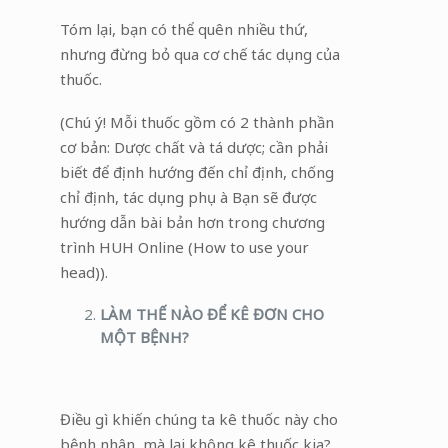
Tóm lại, bạn có thể quên nhiều thứ,
nhưng đừng bỏ qua cơ chế tác dụng của
thuốc.
(Chú ý! Mỗi thuốc gồm có 2 thành phần
cơ bản: Dược chất và tá dược; cần phải
biết để định hướng đến chỉ định, chống
chỉ định, tác dụng phụ à Bạn sẽ được
hướng dẫn bài bản hơn trong chương
trình HUH Online (How to use your
head)).
LÀM THẾ NÀO ĐỂ KÊ ĐƠN CHO
MỘT BỆNH?
Điều gì khiến chúng ta kê thuốc này cho
bệnh nhân, mà lại không kê thuốc kia?