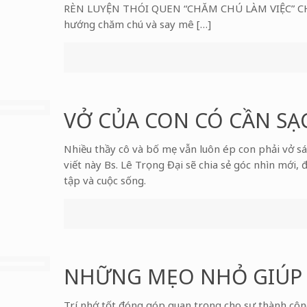
RÈN LUYỆN THÓI QUEN “CHĂM CHÚ LÀM VIỆC” CHO C
hướng chăm chú và say mê […]
VỞ CỦA CON CÓ CẦN SẠ
Nhiều thầy cô và bố mẹ vẫn luôn ép con phải vở sác
viết này Bs. Lê Trọng Đại sẽ chia sẻ góc nhìn mới,
tập và cuộc sống.
NHỮNG MẸO NHỎ GIÚP 
Trí nhớ tốt đóng góp quan trọng cho sự thành công