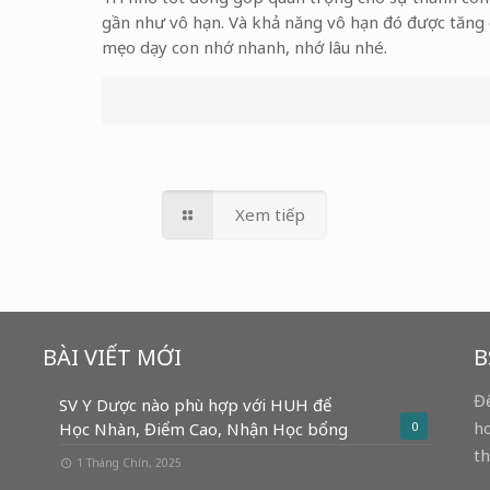
gần như vô hạn. Và khả năng vô hạn đó được tăng c
mẹo dạy con nhớ nhanh, nhớ lâu nhé.
Xem tiếp
BÀI VIẾT MỚI
B
Để
SV Y Dược nào phù hợp với HUH để
ho
Học Nhàn, Điểm Cao, Nhận Học bổng
0
th
1 Tháng Chín, 2025