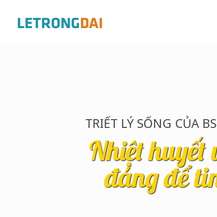
TRIẾT LÝ SỐNG CỦA BS
Nhiệt huyết 
đáng để ti