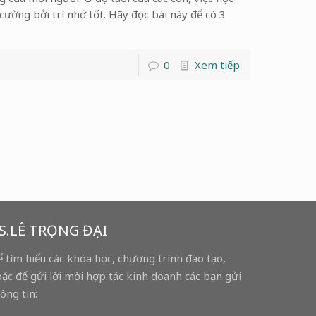
ường bởi trí nhớ tốt. Hãy đọc bài này để có 3
0
Xem tiếp
S.LÊ TRỌNG ĐẠI
 tìm hiểu các khóa học, chương trình đào tạo,
ặc để gửi lời mời hợp tác kinh doanh các bạn gửi
ông tin: