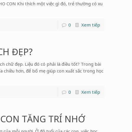
ON Khi thích một việc gì đó, trẻ thường có xu
0
Xem tiếp
CH ĐẸP?
h chữ đẹp. Liệu đó có phải là điều tốt? Trong bài
 đa chiều hơn, để bố mẹ giúp con xuất sắc trong học
0
Xem tiếp
CON TĂNG TRÍ NHỚ
 của mỗi người. Ở độ tuổi của các con, việc học