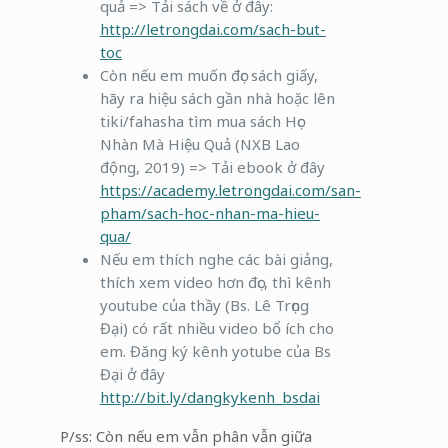
quả => Tải sách về ở đây:
http://letrongdai.com/sach-but-
toc
Còn nếu em muốn đọc sách giấy,
hãy ra hiệu sách gần nhà hoặc lên
tiki/fahasha tìm mua sách Học
Nhàn Mà Hiệu Quả (NXB Lao
động, 2019) => Tải ebook ở đây
https://academy.letrongdai.com/san-
pham/sach-hoc-nhan-ma-hieu-
qua/
Nếu em thích nghe các bài giảng,
thích xem video hơn đọc, thì kênh
youtube của thầy (Bs. Lê Trọng
Đại) có rất nhiều video bổ ích cho
em. Đăng ký kênh yotube của Bs
Đại ở đây
http://bit.ly/dangkykenh_bsdai
P/ss: Còn nếu em vẫn phân vẫn giữa