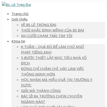
Trang chủ
Giới thiệu
VỀ BS LÊ TRỌNG ĐẠI
THỜI KHẮC ĐỊNH MỆNH CỦA BS ĐẠI
NỤ CƯỜI CHẠM TRÁI TIM TÔI
Khóa học
6 TUẦN – QUÁ ĐỦ ĐỂ LÀM CHỦ NGỮ
PHÁP TIẾNG ANH
5 BƯỚC THIẾT LẬP MỤC TIÊU NHÀ VÔ
ĐỊCH
ĐỪNG CHỈ CHĂM CHỈ, HÃY LÀM VIỆC
THÔNG MINH HƠN
HỌC NHÀN MÀ HIỆU QUẢ TẠI TRƯỜNG Y
DƯỢC
GIẢI MÃ THÀNH CÔNG
BÁC SĨ! RA TRƯỜNG CHỌN CHUYÊN
NGÀNH NÀO?