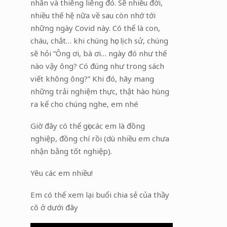
nhân và thiêng liêng đó. Sẽ nhiều đời,
nhiều thế hệ nữa về sau còn nhớ tới
những ngày Covid này. Có thể là con,
cháu, chắt… khi chúng học lịch sử, chúng
sẽ hỏi “Ông ơi, bà ơi… ngày đó như thế
nào vậy ông? Có đúng như trong sách
viết không ông?” Khi đó, hãy mang
những trải nghiệm thực, thật hào hùng
ra kể cho chúng nghe, em nhé
Giờ đây có thể gọi các em là đồng
nghiệp, đồng chí rồi (dù nhiều em chưa
nhận bằng tốt nghiệp).
Yêu các em nhiều!
Em có thể xem lại buổi chia sẻ của thầy
cô ở dưới đây