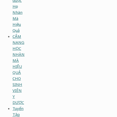
dược
Học
Nhàn
Mà
Hiệu
Quả
CẨM
NANG
HỌC
NHÀN
MÀ
HIỆU
QUẢ
CHO
SINH
VIÊN
Y
DƯỢC
Tuyển
Tập