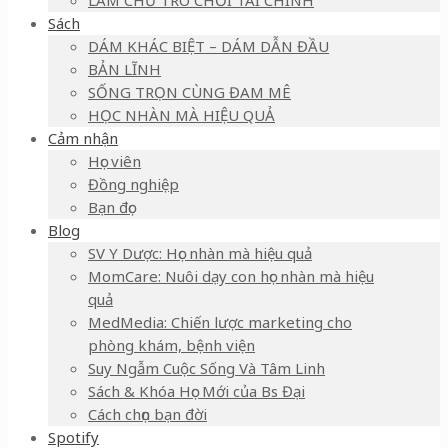
LÀM CHỦ TRÒ CHƠI TÀI CHÍNH
Sách
DÁM KHÁC BIỆT – DÁM DẪN ĐẦU
BẢN LĨNH
SỐNG TRỌN CÙNG ĐAM MÊ
HỌC NHÀN MÀ HIỆU QUẢ
Cảm nhận
Học viên
Đồng nghiệp
Bạn đọc
Blog
SV Y Dược: Học nhàn mà hiệu quả
MomCare: Nuôi dạy con học nhàn mà hiệu
quả
MedMedia: Chiến lược marketing cho
phòng khám, bệnh viện
Suy Ngẫm Cuộc Sống Và Tâm Linh
Sách & Khóa Học Mới của Bs Đại
Cách chọn bạn đời
Spotify