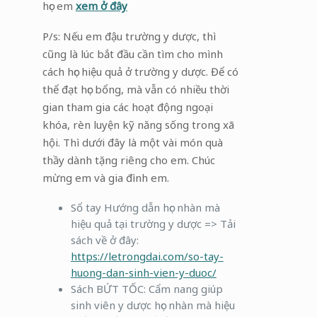
học em
xem ở đây
P/s: Nếu em đậu trường y dược, thì
cũng là lúc bắt đầu cần tìm cho mình
cách học hiệu quả ở trường y dược. Để có
thể đạt học bổng, mà vẫn có nhiều thời
gian tham gia các hoạt động ngoại
khóa, rèn luyện kỹ năng sống trong xã
hội. Thì dưới đây là một vài món quà
thầy dành tặng riêng cho em. Chúc
mừng em và gia đình em.
Sổ tay Hướng dẫn học nhàn mà
hiệu quả tại trường y dược => Tải
sách về ở đây:
https://letrongdai.com/so-tay-
huong-dan-sinh-vien-y-duoc/
Sách BỨT TỐC: Cẩm nang giúp
sinh viên y dược học nhàn mà hiệu