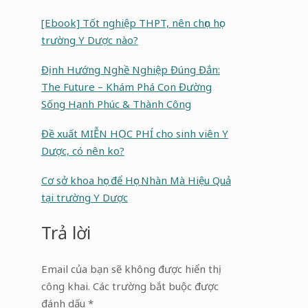
[Ebook] Tốt nghiệp THPT, nên chọn học
trường Y Dược nào?
Định Hướng Nghề Nghiệp Đúng Đắn:
The Future – Khám Phá Con Đường
Sống Hạnh Phúc & Thành Công
Đề xuất MIỄN HỌC PHÍ cho sinh viên Y
Dược, có nên ko?
Cơ sở khoa học để Học Nhàn Mà Hiệu Quả
tại trường Y Dược
Trả lời
Email của bạn sẽ không được hiển thị
công khai.
Các trường bắt buộc được
đánh dấu
*