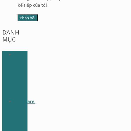
kế tiếp của tôi.
DANH
MỤC
SV Y
Dược:
Học
Nhàn
Mà
Hiệu
Quả
MomCare:
Nuôi
Dạy
Con
Học