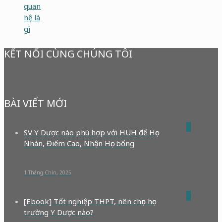
quan
hệ là
gì
KẾT NỐI CÙNG CHÚNG TÔI
BÀI VIẾT MỚI
0
SV Y Dược nào phù hợp với HUH để Học
Nhàn, Điểm Cao, Nhận Học bổng
1 Tháng Chín, 2025
0
[Ebook] Tốt nghiệp THPT, nên chọn học
trường Y Dược nào?