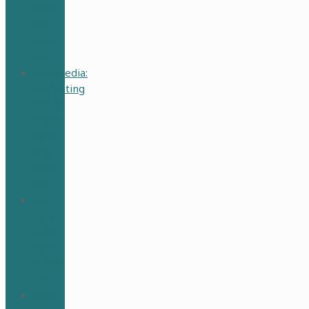
Nhàn
Mà
Hiệu
Quả
MedMedia:
Marketing
Phòng
Khám,
Bệnh
Viện
Hiệu
Quả
Suy
Ngẫm
Cuộc
Sống
& Tâm
Linh
Sách