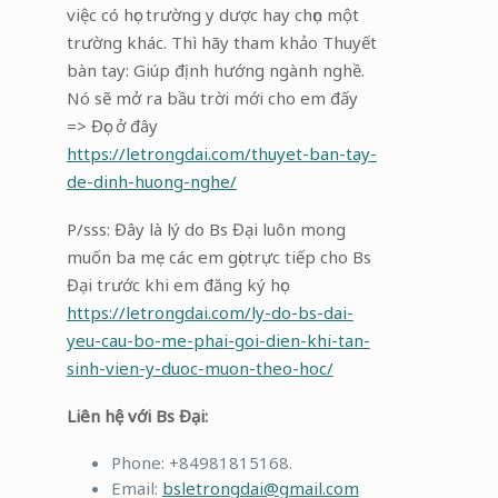
việc có học trường y dược hay chọn một
trường khác. Thì hãy tham khảo Thuyết
bàn tay: Giúp định hướng ngành nghề.
Nó sẽ mở ra bầu trời mới cho em đấy
=> Đọc ở đây
https://letrongdai.com/thuyet-ban-tay-
de-dinh-huong-nghe/
P/sss: Đây là lý do Bs Đại luôn mong
muốn ba mẹ các em gọi trực tiếp cho Bs
Đại trước khi em đăng ký học
https://letrongdai.com/ly-do-bs-dai-
yeu-cau-bo-me-phai-goi-dien-khi-tan-
sinh-vien-y-duoc-muon-theo-hoc/
Liên hệ với Bs Đại:
Phone: +84981815168.
Email:
bsletrongdai@gmail.com