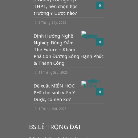
THPT, nên chọn học
0
trường Y Dược nào?
5 Tháng Bảy, 2025
Định Hướng Nghề
Nghiệp Đúng Đắn:
0
The Future – Khám
Phá Con Đường Sống Hạnh Phúc
& Thành Công
11 Tháng Sáu, 2025
Đề xuất MIỄN HỌC
PHÍ cho sinh viên Y
0
Dược, có nên ko?
1 Tháng Một, 2025
BS.LÊ TRỌNG ĐẠI