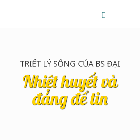
TRIẾT LÝ SỐNG CỦA BS ĐẠI
Nhiệt huyết và
đáng để tin