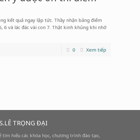
ằng kết quả ngay lập tức. Thầy nhận bảng điểm
 6 và lác đác vài con 7. Thật kinh khủng khi nhớ
0
Xem tiếp
S.LÊ TRỌNG ĐẠI
 tìm hiểu các khóa học, chương trình đào tạo,