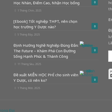
ho
Học Nhàn, Điểm Cao, Nhận Học bổng
0
th
1 Tháng Chín, 2025
Em
[Ebook] Tốt nghiệp THPT, nên chọn
học trường Y Dược nào?
0
Đị
5 Tháng Bảy, 2025
lư
Lâ
Định Hướng Nghề Nghiệp Đúng Đắn:
The Future – Khám Phá Con Đường
0
Sống Hạnh Phúc & Thành Công
11 Tháng Sáu, 2025
Đề xuất MIỄN HỌC PHÍ cho sinh viên
Y Dược, có nên ko?
0
1 Tháng Một, 2025
rọng Đại