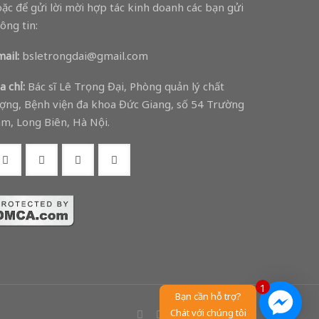
ặc để gửi lời mời hợp tác kinh doanh các bạn gửi
ông tin:
ail:
bsletrongdai@gmail.com
a chỉ:
Bác sĩ Lê Trọng Đại, Phòng quản lý chất
ợng, Bệnh viện đa khoa Đức Giang, số 54 Trường
m, Long Biên, Hà Nội.
1
Bạn cần hỗ trợ?
Chát với chúng tôi