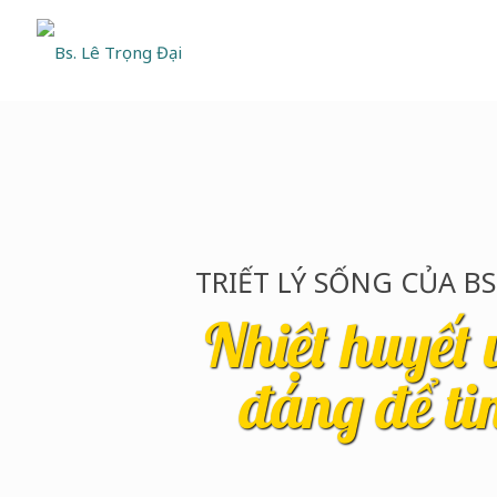
TRIẾT LÝ SỐNG CỦA BS
Nhiệt huyết 
đáng để ti