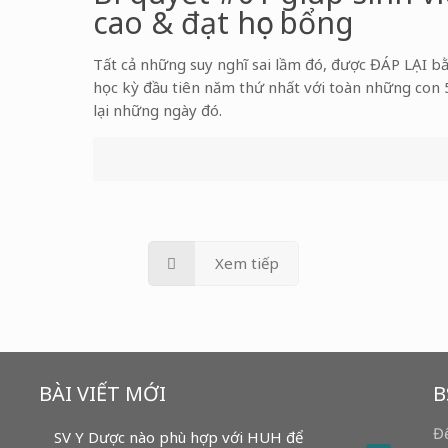
cao & đạt học bổng
Tất cả những suy nghĩ sai lầm đó, được ĐÁP LẠI b
học kỳ đầu tiên năm thứ nhất với toàn những con 5,
lại những ngày đó.
Xem tiếp
BÀI VIẾT MỚI
B
Để
SV Y Dược nào phù hợp với HUH để