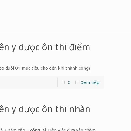
iên y dược ôn thi điểm
eo đuổi 01 mục tiêu cho đến khi thành công)
0
Xem tiếp
iên y dược ôn thi nhàn
cả 3 năm cấp 3 cộng lại. Nên việc dựa vào chăm