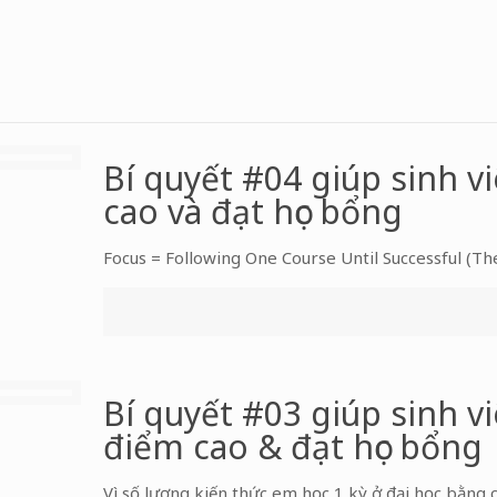
Bí quyết #04 giúp sinh v
cao và đạt học bổng
Focus = Following One Course Until Successful (Th
Bí quyết #03 giúp sinh v
điểm cao & đạt học bổng
Vì số lượng kiến thức em học 1 kỳ ở đại học bằng 