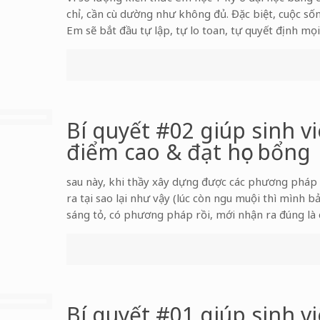
chỉ, cần cù dường như không đủ. Đặc biệt, cuộc số
Em sẽ bắt đầu tự lập, tự lo toan, tự quyết định mọi
Bí quyết #02 giúp sinh v
điểm cao & đạt học bổng
sau này, khi thầy xây dựng được các phương pháp 
ra tại sao lại như vậy (lúc còn ngu muội thì mình
sáng tỏ, có phương pháp rồi, mới nhận ra đúng là 
Bí quyết #01 giúp sinh v