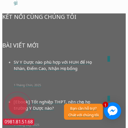
gì
KẾT NỐI CÙNG CHÚNG TÔI
BÀI VIẾT MỚI
0
SV Y Dược nào phù hợp với HUH để Học
Nhàn, Điểm Cao, Nhận Học bổng
1 Tháng Chín, 2025
0
[Ebook] Tốt nghiệp THPT, nên chọn học
1
trường Y Dược nào?
Bạn cần hỗ trợ?
Chát với chúng tôi
0981.81.51.68
5 Tháng Bảy, 2025