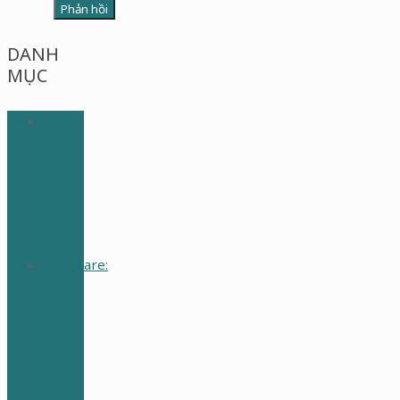
DANH
MỤC
SV Y
Dược:
Học
Nhàn
Mà
Hiệu
Quả
MomCare:
Nuôi
Dạy
Con
Học
Nhàn
Mà