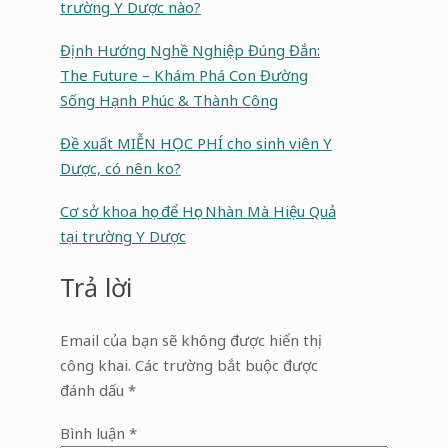
trường Y Dược nào?
Định Hướng Nghề Nghiệp Đúng Đắn:
The Future – Khám Phá Con Đường
Sống Hạnh Phúc & Thành Công
Đề xuất MIỄN HỌC PHÍ cho sinh viên Y
Dược, có nên ko?
Cơ sở khoa học để Học Nhàn Mà Hiệu Quả
tại trường Y Dược
Trả lời
Email của bạn sẽ không được hiển thị
công khai.
Các trường bắt buộc được
đánh dấu
*
Bình luận
*