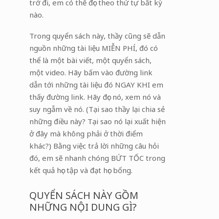
trở đi, em có thể đọc theo thứ tự bất kỳ
nào.
Trong quyển sách này, thầy cũng sẽ dẫn
nguồn những tài liệu MIỄN PHÍ, đó có
thể là một bài viết, một quyển sách,
một video. Hãy bấm vào đường link
dẫn tới những tài liệu đó NGAY KHI em
thấy đường link. Hãy đọc nó, xem nó và
suy ngẫm về nó. (Tại sao thầy lại chia sẻ
những điều này? Tại sao nó lại xuất hiện
ở đây mà không phải ở thời điểm
khác?) Bằng việc trả lời những câu hỏi
đó, em sẽ nhanh chóng BỨT TỐC trong
kết quả học tập và đạt học bổng.
QUYỂN SÁCH NÀY GỒM
NHỮNG NỘI DUNG GÌ?