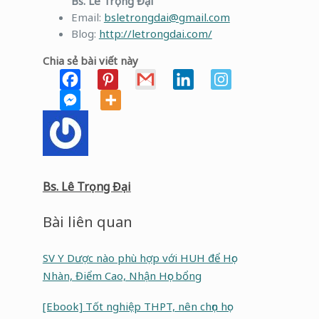
Bs. Lê Trọng Đại
Email:
bsletrongdai@gmail.com
Blog:
http://letrongdai.com/
Chia sẻ bài viết này
Bs. Lê Trọng Đại
Bài liên quan
SV Y Dược nào phù hợp với HUH để Học
Nhàn, Điểm Cao, Nhận Học bổng
[Ebook] Tốt nghiệp THPT, nên chọn học