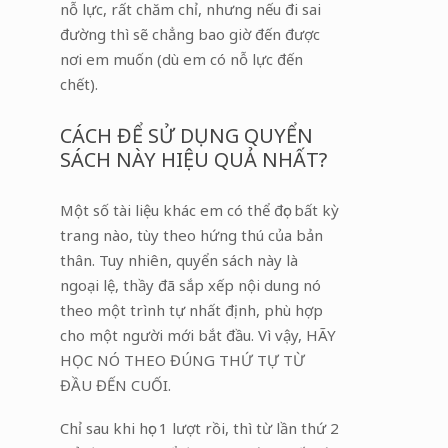
nỗ lực, rất chăm chỉ, nhưng nếu đi sai
đường thì sẽ chẳng bao giờ đến được
nơi em muốn (dù em có nỗ lực đến
chết).
CÁCH ĐỂ SỬ DỤNG QUYỂN
SÁCH NÀY HIỆU QUẢ NHẤT?
Một số tài liệu khác em có thể đọc bất kỳ
trang nào, tùy theo hứng thú của bản
thân. Tuy nhiên, quyển sách này là
ngoại lệ, thầy đã sắp xếp nội dung nó
theo một trình tự nhất định, phù hợp
cho một người mới bắt đầu. Vì vậy, HÃY
HỌC NÓ THEO ĐÚNG THỨ TỰ TỪ
ĐẦU ĐẾN CUỐI.
Chỉ sau khi học 1 lượt rồi, thì từ lần thứ 2