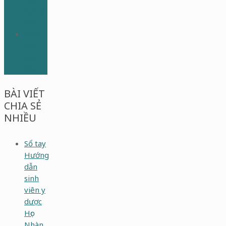
của Bs
Đại
Cách
chọn
bạn
đời
BÀI VIẾT
CHIA SẺ
NHIỀU
Sổ tay
Hướng
dẫn
sinh
viên y
dược
Học
Nhàn