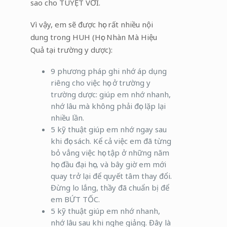
sao cho TUYỆT VỜI.
Vì vậy, em sẽ được học rất nhiều nội
dung trong HUH (Học Nhàn Mà Hiệu
Quả tại trường y dược):
9 phương pháp ghi nhớ áp dụng
riêng cho việc học ở trường y
trường dược: giúp em nhớ nhanh,
nhớ lâu mà không phải đọc lặp lại
nhiều lần.
5 kỹ thuật giúp em nhớ ngay sau
khi đọc sách. Kể cả việc em đã từng
bỏ vẳng việc học tập ở những năm
học đầu đại học, và bây giờ em mới
quay trở lại để quyết tâm thay đổi.
Đừng lo lắng, thầy đã chuẩn bị để
em BỨT TỐC.
5 kỹ thuật giúp em nhớ nhanh,
nhớ lâu sau khi nghe giảng. Đây là