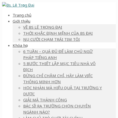
Trang chủ
Giới thiệu
VỀ BS LÊ TRỌNG ĐẠI
THỜI KHẮC ĐỊNH MỆNH CỦA BS ĐẠI
NỤ CƯỜI CHẠM TRÁI TIM TÔI
Khóa học
6 TUẦN – QUÁ ĐỦ ĐỂ LÀM CHỦ NGỮ
PHÁP TIẾNG ANH
5 BƯỚC THIẾT LẬP MỤC TIÊU NHÀ VÔ
ĐỊCH
ĐỪNG CHỈ CHĂM CHỈ, HÃY LÀM VIỆC
THÔNG MINH HƠN
HỌC NHÀN MÀ HIỆU QUẢ TẠI TRƯỜNG Y
DƯỢC
GIẢI MÃ THÀNH CÔNG
BÁC SĨ! RA TRƯỜNG CHỌN CHUYÊN
NGÀNH NÀO?