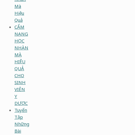
Mà
Hiệu
Quả
CẨM
NANG
HỌC
NHÀN
MÀ
HIỆU
QUẢ
CHO
SINH
VIÊN
Y
DƯỢC
Tuyển
Tập
Những
Bài