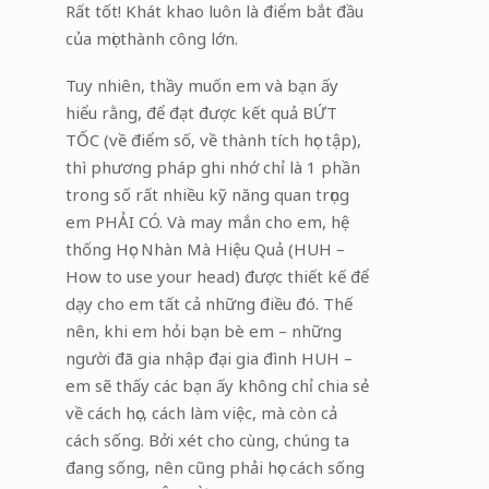
Rất tốt! Khát khao luôn là điểm bắt đầu
của mọi thành công lớn.
Tuy nhiên, thầy muốn em và bạn ấy
hiểu rằng, để đạt được kết quả BỨT
TỐC (về điểm số, về thành tích học tập),
thì phương pháp ghi nhớ chỉ là 1 phần
trong số rất nhiều kỹ năng quan trọng
em PHẢI CÓ. Và may mắn cho em, hệ
thống Học Nhàn Mà Hiệu Quả (HUH –
How to use your head) được thiết kế để
dạy cho em tất cả những điều đó. Thế
nên, khi em hỏi bạn bè em – những
người đã gia nhập đại gia đình HUH –
em sẽ thấy các bạn ấy không chỉ chia sẻ
về cách học, cách làm việc, mà còn cả
cách sống. Bởi xét cho cùng, chúng ta
đang sống, nên cũng phải học cách sống