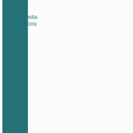
Hiệu
Quả
MedMedia:
Marketing
Phòng
Khám,
Bệnh
Viện
Hiệu
Quả
Suy
Ngẫm
Cuộc
Sống
& Tâm
Linh
Sách
&
Khóa
Học