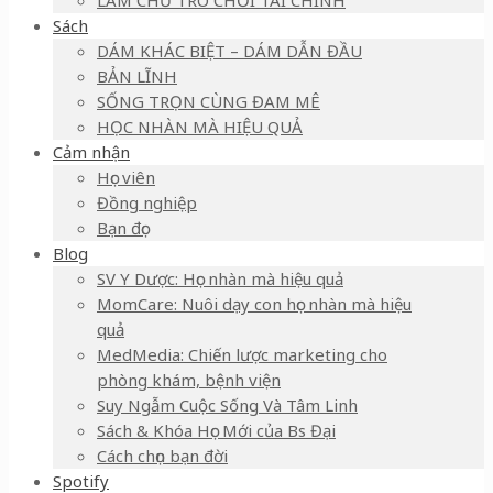
LÀM CHỦ TRÒ CHƠI TÀI CHÍNH
Sách
DÁM KHÁC BIỆT – DÁM DẪN ĐẦU
BẢN LĨNH
SỐNG TRỌN CÙNG ĐAM MÊ
HỌC NHÀN MÀ HIỆU QUẢ
Cảm nhận
Học viên
Đồng nghiệp
Bạn đọc
Blog
SV Y Dược: Học nhàn mà hiệu quả
MomCare: Nuôi dạy con học nhàn mà hiệu
quả
MedMedia: Chiến lược marketing cho
phòng khám, bệnh viện
Suy Ngẫm Cuộc Sống Và Tâm Linh
Sách & Khóa Học Mới của Bs Đại
Cách chọn bạn đời
Spotify