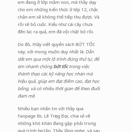
em đang ở lớp mầm non, mà thầy dạy
cho em những kiến thức ở lớp 12, chắc
chắn em sẽ không thể tiếp thu được. Và
rồi sẽ bỏ cuộc. Kiểu như cái cây chưa
đến lúc ra quả, em đã vội chặt bỏ rồi.
Do đó, thầy viết quyển sách BỨT TỐC
này, với mong muốn duy nhất là:
Dẫn
dắt em qua một lộ trình đúng thứ tự, để
em nhanh chóng
bứt tốc
trong việc
thành thạo các kỹ năng học nhàn mà
hiệu quả, giúp em đạt điểm cao, đạt học
bổng, và có nhiều thời gian để theo đuổi
đam mê
.
Nhiều bạn nhắn tin với thầy qua
Fanpage Bs. Lê Trọng Đại, chia sẻ về
những khó khăn đang gặp phải trong
quá trình học tập. Thầy lắng nghe, và sau