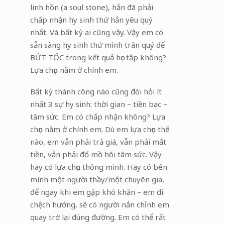
linh hồn (a soul stone), hắn đã phải
chấp nhận hy sinh thứ hắn yêu quý
nhất. Và bất kỳ ai cũng vậy. Vậy em có
sẵn sàng hy sinh thứ mình trân quý để
BỨT TỐC trong kết quả học tập không?
Lựa chọn nằm ở chính em.
Bất kỳ thành công nào cũng đòi hỏi ít
nhất 3 sự hy sinh: thời gian – tiền bạc –
tâm sức. Em có chấp nhận không? Lựa
chọn nằm ở chính em. Dù em lựa chọn thế
nào, em vẫn phải trả giá, vẫn phải mất
tiền, vẫn phải đổ mồ hôi tâm sức. Vậy
hãy có lựa chọn thông minh. Hãy có bên
mình một người thầy/một chuyên gia,
để ngay khi em gặp khó khăn – em đi
chệch hướng, sẽ có người nắn chỉnh em
quay trở lại đúng đường. Em có thể rất