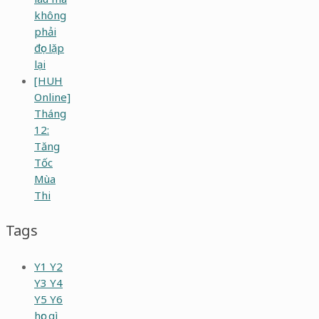
không
phải
đọc lặp
lại
[HUH
Online]
Tháng
12:
Tăng
Tốc
Mùa
Thi
Tags
Y1 Y2
Y3 Y4
Y5 Y6
học gì