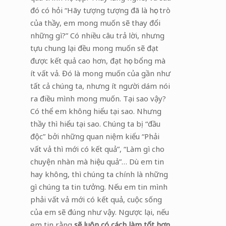
đó có hỏi “Hãy tượng tượng đã là học trò
của thầy, em mong muốn sẽ thay đổi
những gì?” Có nhiều câu trả lời, nhưng
tựu chung lại đều mong muốn sẽ đạt
được kết quả cao hơn, đạt học bổng mà
ít vất vả. Đó là mong muốn của gần như
tất cả chúng ta, nhưng ít người dám nói
ra điều mình mong muốn. Tại sao vậy?
Có thể em không hiểu tại sao. Nhưng
thầy thì hiểu tại sao. Chúng ta bị “đầu
độc” bởi những quan niệm kiểu “Phải
vất vả thì mới có kết quả”, “Làm gì cho
chuyện nhàn mà hiệu quả”… Dù em tin
hay không, thì chúng ta chính là những
gì chúng ta tin tưởng. Nếu em tin mình
phải vất vả mới có kết quả, cuộc sống
của em sẽ đúng như vậy. Ngược lại, nếu
em tin rằng
sẽ luôn có cách làm tốt hơn
.