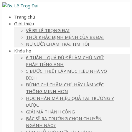
Trang chủ
Giới thiệu
VỀ BS LÊ TRỌNG ĐẠI
THỜI KHẮC ĐỊNH MỆNH CỦA BS ĐẠI
NỤ CƯỜI CHẠM TRÁI TIM TÔI
Khóa học
6 TUẦN – QUÁ ĐỦ ĐỂ LÀM CHỦ NGỮ
PHÁP TIẾNG ANH
5 BƯỚC THIẾT LẬP MỤC TIÊU NHÀ VÔ
ĐỊCH
ĐỪNG CHỈ CHĂM CHỈ, HÃY LÀM VIỆC
THÔNG MINH HƠN
HỌC NHÀN MÀ HIỆU QUẢ TẠI TRƯỜNG Y
DƯỢC
GIẢI MÃ THÀNH CÔNG
BÁC SĨ! RA TRƯỜNG CHỌN CHUYÊN
NGÀNH NÀO?