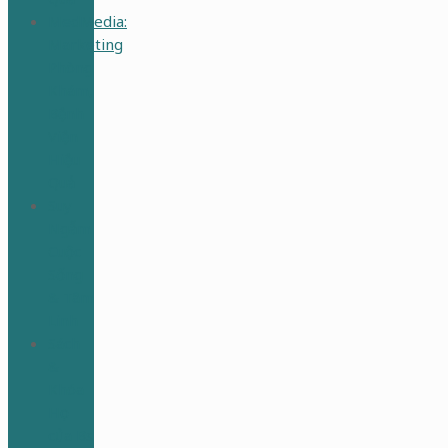
MedMedia:
Marketing
Phòng
Khám,
Bệnh
Viện
Hiệu
Quả
Suy
Ngẫm
Cuộc
Sống
& Tâm
Linh
Sách
&
Khóa
Học
của Bs