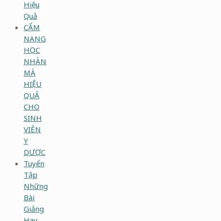
Hiệu
Quả
CẨM
NANG
HỌC
NHÀN
MÀ
HIỆU
QUẢ
CHO
SINH
VIÊN
Y
DƯỢC
Tuyển
Tập
Những
Bài
Giảng
Hay