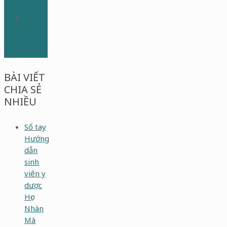
Đại
Cách
chọn
bạn
đời
BÀI VIẾT
CHIA SẺ
NHIỀU
Sổ tay
Hướng
dẫn
sinh
viên y
dược
Học
Nhàn
Mà