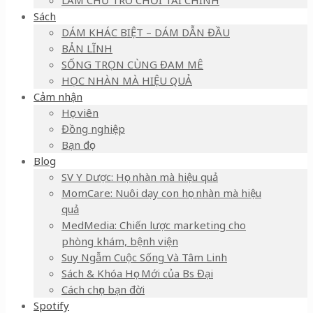
LÀM CHỦ TRÒ CHƠI TÀI CHÍNH
Sách
DÁM KHÁC BIỆT – DÁM DẪN ĐẦU
BẢN LĨNH
SỐNG TRỌN CÙNG ĐAM MÊ
HỌC NHÀN MÀ HIỆU QUẢ
Cảm nhận
Học viên
Đồng nghiệp
Bạn đọc
Blog
SV Y Dược: Học nhàn mà hiệu quả
MomCare: Nuôi dạy con học nhàn mà hiệu
quả
MedMedia: Chiến lược marketing cho
phòng khám, bệnh viện
Suy Ngẫm Cuộc Sống Và Tâm Linh
Sách & Khóa Học Mới của Bs Đại
Cách chọn bạn đời
Spotify