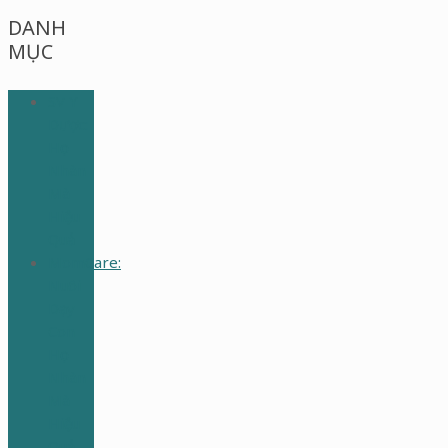
DANH
MỤC
SV Y
Dược:
Học
Nhàn
Mà
Hiệu
Quả
MomCare:
Nuôi
Dạy
Con
Học
Nhàn
Mà
Hiệu
Quả