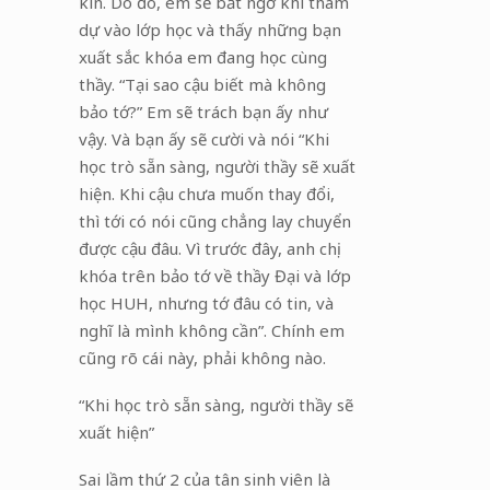
kín. Do đó, em sẽ bất ngờ khi tham
dự vào lớp học và thấy những bạn
xuất sắc khóa em đang học cùng
thầy. “Tại sao cậu biết mà không
bảo tớ?” Em sẽ trách bạn ấy như
vậy. Và bạn ấy sẽ cười và nói “Khi
học trò sẵn sàng, người thầy sẽ xuất
hiện. Khi cậu chưa muốn thay đổi,
thì tới có nói cũng chẳng lay chuyển
được cậu đâu. Vì trước đây, anh chị
khóa trên bảo tớ về thầy Đại và lớp
học HUH, nhưng tớ đâu có tin, và
nghĩ là mình không cần”. Chính em
cũng rõ cái này, phải không nào.
“Khi học trò sẵn sàng, người thầy sẽ
xuất hiện”
Sai lầm thứ 2 của tân sinh viên là