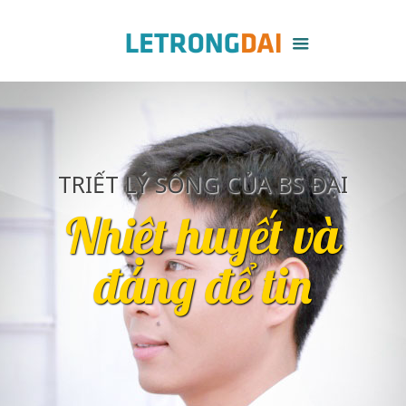
TRIẾT LÝ SỐNG CỦA BS ĐẠI
Nhiệt huyết và
đáng để tin