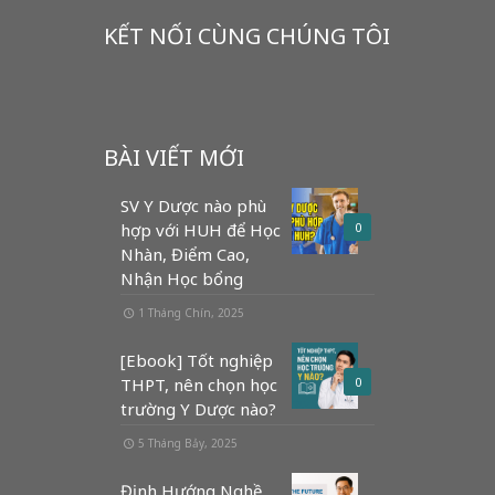
KẾT NỐI CÙNG CHÚNG TÔI
BÀI VIẾT MỚI
SV Y Dược nào phù
hợp với HUH để Học
0
Nhàn, Điểm Cao,
Nhận Học bổng
1 Tháng Chín, 2025
[Ebook] Tốt nghiệp
THPT, nên chọn học
0
trường Y Dược nào?
5 Tháng Bảy, 2025
Định Hướng Nghề