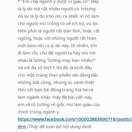
* “Em chọn ngành y dược vì giàu có”. Đây
là lý do mà rất nhiều người có. Nhưng
nó lại là lý do khó nói ra nhất. Vì nó làm
cho người nói trông có vẻ ích kỷ, vụ lợi.
Nên phải là người rất bản lĩnh, hoặc rất
ngông, hoặc với những người rất thân
mới dám nói ra lý do này. Dĩ nhiên, khi
đi làm rồi, chủ đề người ta hay nói với
nhau là lương “lương mày bao nhiêu?”
Và với đa số NVYT thì đó là khởi đầu
cho một tràng than phiền dài dằng dặc
những bất công, nhưng so sánh thiệt
thòi với bạn bè đồng trang lứa học và
làm ngành khác. Hãy đọc bài viết này,
em sẽ tỏ tường về giấc mơ làm giàu của
mình trong ngành y
https://www.facebook.com/100002883690718/posts
d=n
(Thầy để toàn bộ nội dung dưới