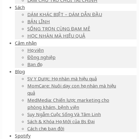
LÀM CHỦ TRÒ CHƠI TÀI CHÍNH
Sách
DÁM KHÁC BIỆT – DÁM DẪN ĐẦU
BẢN LĨNH
SỐNG TRỌN CÙNG ĐAM MÊ
HỌC NHÀN MÀ HIỆU QUẢ
Cảm nhận
Học viên
Đồng nghiệp
Bạn đọc
Blog
SV Y Dược: Học nhàn mà hiệu quả
MomCare: Nuôi dạy con học nhàn mà hiệu
quả
MedMedia: Chiến lược marketing cho
phòng khám, bệnh viện
Suy Ngẫm Cuộc Sống Và Tâm Linh
Sách & Khóa Học Mới của Bs Đại
Cách chọn bạn đời
Spotify