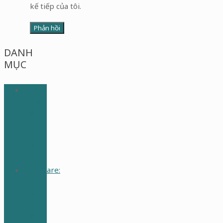
kế tiếp của tôi.
DANH
MỤC
SV Y
Dược:
Học
Nhàn
Mà
Hiệu
Quả
MomCare:
Nuôi
Dạy
Con
Học