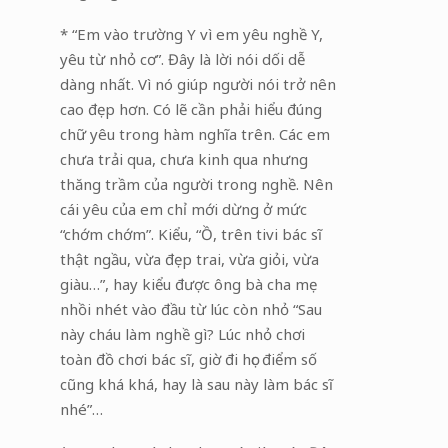
* “Em vào trường Y vì em yêu nghề Y,
yêu từ nhỏ cơ”. Đây là lời nói dối dễ
dàng nhất. Vì nó giúp người nói trở nên
cao đẹp hơn. Có lẽ cần phải hiểu đúng
chữ yêu trong hàm nghĩa trên. Các em
chưa trải qua, chưa kinh qua nhưng
thăng trầm của người trong nghề. Nên
cái yêu của em chỉ mới dừng ở mức
“chớm chớm”. Kiểu, “Ồ, trên tivi bác sĩ
thật ngầu, vừa đẹp trai, vừa giỏi, vừa
giàu…”, hay kiểu được ông bà cha mẹ
nhồi nhét vào đầu từ lúc còn nhỏ “Sau
này cháu làm nghề gì? Lúc nhỏ chơi
toàn đồ chơi bác sĩ, giờ đi học điểm số
cũng khá khá, hay là sau này làm bác sĩ
nhé”…