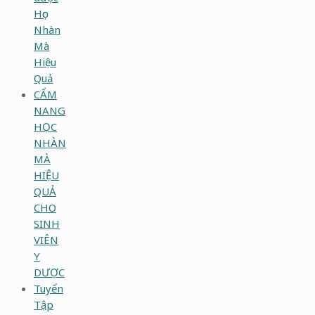
Học
Nhàn
Mà
Hiệu
Quả
CẨM
NANG
HỌC
NHÀN
MÀ
HIỆU
QUẢ
CHO
SINH
VIÊN
Y
DƯỢC
Tuyển
Tập