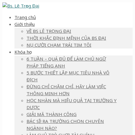
Trang chủ
Giới thiệu
VỀ BS LÊ TRỌNG ĐẠI
THỜI KHẮC ĐỊNH MỆNH CỦA BS ĐẠI
NỤ CƯỜI CHẠM TRÁI TIM TÔI
Khóa học
6 TUẦN – QUÁ ĐỦ ĐỂ LÀM CHỦ NGỮ
PHÁP TIẾNG ANH
5 BƯỚC THIẾT LẬP MỤC TIÊU NHÀ VÔ
ĐỊCH
ĐỪNG CHỈ CHĂM CHỈ, HÃY LÀM VIỆC
THÔNG MINH HƠN
HỌC NHÀN MÀ HIỆU QUẢ TẠI TRƯỜNG Y
DƯỢC
GIẢI MÃ THÀNH CÔNG
BÁC SĨ! RA TRƯỜNG CHỌN CHUYÊN
NGÀNH NÀO?