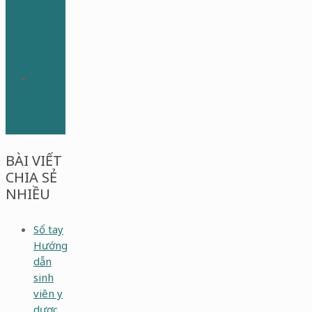
Khóa
Học
của Bs
Đại
Cách
chọn
bạn
đời
BÀI VIẾT
CHIA SẺ
NHIỀU
Sổ tay
Hướng
dẫn
sinh
viên y
dược