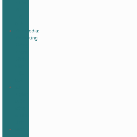
Nhàn
Mà
Hiệu
Quả
MedMedia:
Marketing
Phòng
Khám,
Bệnh
Viện
Hiệu
Quả
Suy
Ngẫm
Cuộc
Sống
& Tâm
Linh
Sách
&