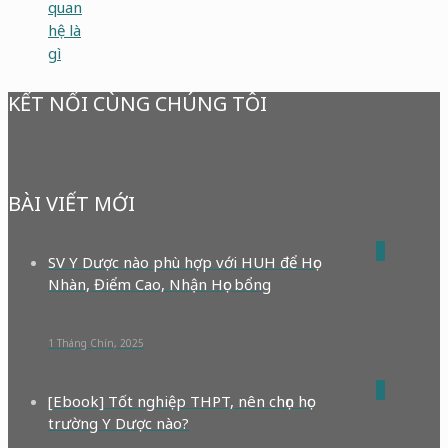
quan
hệ là
gì
KẾT NỐI CÙNG CHÚNG TÔI
BÀI VIẾT MỚI
0
SV Y Dược nào phù hợp với HUH để Học
Nhàn, Điểm Cao, Nhận Học bổng
1 Tháng Chín, 2025
0
[Ebook] Tốt nghiệp THPT, nên chọn học
trường Y Dược nào?