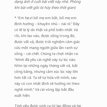
dạng ảnh ở cuối bài viết này nhé. Phòng
khi bài viết gốc bị hủy theo thời gian)
* “Em học vì bố mẹ em bắt, bố mẹ em
định hướng – khuyên nhủ – nài nỉ.” Đây
có lẽ là lý do thật và phổ biến nhất. Và
rồi, khi lao vào, được sống trong đó,
được vất vả, được trải nghiệm cảm giác
cứu một mạng người giữa lằn ranh sự
sống – cái chết. Chúng ta chợt nhận ra:
“Mình đã yêu cái nghề này tự lúc nào.
Nhìn lại những ngày tháng vất vả, bất
công bằng, nhưng cảm xúc lúc này lớn
hơn tất cả. Ta sẽ tự hứa với mình, sau
này có con nhất định sẽ hướng nó theo
nghề mình.” Và cái vòng lặp bắt đầu
xuất hiện.
Tình yêu được sinh ra từ lao động và học