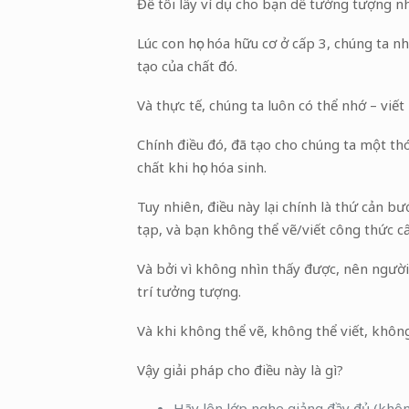
Để tôi lấy ví dụ cho bạn dễ tưởng tượng n
Lúc con học hóa hữu cơ ở cấp 3, chúng ta n
tạo của chất đó.
Và thực tế, chúng ta luôn có thể nhớ – viế
Chính điều đó, đã tạo cho chúng ta mộ
chất khi học hóa sinh.
Tuy nhiên, điều này lại chính là thứ cản bư
tạp, và bạn không thể vẽ/viết công thức cấ
Và bởi vì không nhìn thấy được, nên người 
trí tưởng tượng.
Và khi không thể vẽ, không thể viết, khôn
Vậy giải pháp cho điều này là gì?
Hãy lên lớp nghe giảng đầy đủ (khôn