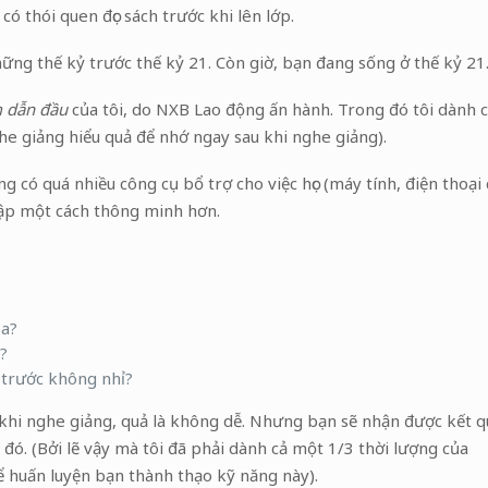
ó thói quen đọc sách trước khi lên lớp.
ững thế kỷ trước thế kỷ 21. Còn giờ, bạn đang sống ở thế kỷ 21
 dẫn đầu
của tôi, do NXB Lao động ấn hành. Trong đó tôi dành 
e giảng hiểu quả để nhớ ngay sau khi nghe giảng).
g có quá nhiều công cụ bổ trợ cho việc học (máy tính, điện thoại
 tập một cách thông minh hơn.
oa?
g?
m trước không nhỉ?
 khi nghe giảng, quả là không dễ. Nhưng bạn sẽ nhận được kết q
đó. (Bởi lẽ vậy mà tôi đã phải dành cả một 1/3 thời lượng của
 huấn luyện bạn thành thạo kỹ năng này).