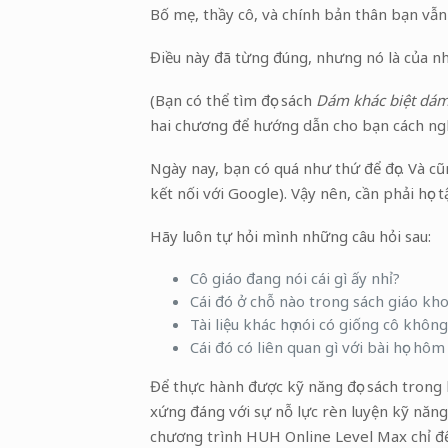
Bố mẹ, thầy cô, và chính bản thân bạn vẫn c
Điều này đã từng đúng, nhưng nó là của nh
(Bạn có thể tìm đọc sách
Dám khác biệt dám
hai chương để hướng dẫn cho bạn cách ngh
Ngày nay, bạn có quá như thứ để đọc. Và cũn
kết nối với Google). Vậy nên, cần phải học
Hãy luôn tự hỏi mình những câu hỏi sau:
Cô giáo đang nói cái gì ấy nhỉ?
Cái đó ở chỗ nào trong sách giáo kh
Tài liệu khác họ nói có giống cô khôn
Cái đó có liên quan gì với bài học hô
Để thực hành được kỹ năng đọc sách trong
xứng đáng với sự nỗ lực rèn luyện kỹ năng 
chương trình HUH Online Level Max chỉ để