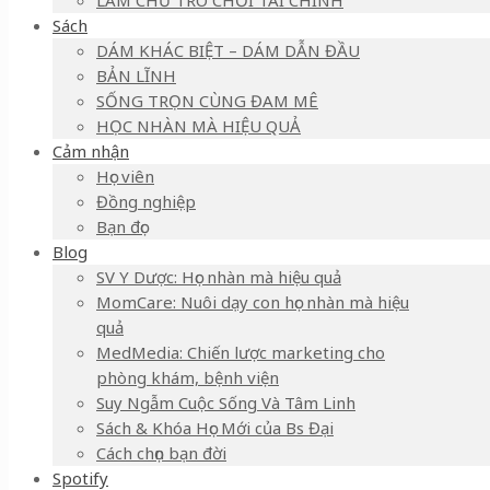
LÀM CHỦ TRÒ CHƠI TÀI CHÍNH
Sách
DÁM KHÁC BIỆT – DÁM DẪN ĐẦU
BẢN LĨNH
SỐNG TRỌN CÙNG ĐAM MÊ
HỌC NHÀN MÀ HIỆU QUẢ
Cảm nhận
Học viên
Đồng nghiệp
Bạn đọc
Blog
SV Y Dược: Học nhàn mà hiệu quả
MomCare: Nuôi dạy con học nhàn mà hiệu
quả
MedMedia: Chiến lược marketing cho
phòng khám, bệnh viện
Suy Ngẫm Cuộc Sống Và Tâm Linh
Sách & Khóa Học Mới của Bs Đại
Cách chọn bạn đời
Spotify