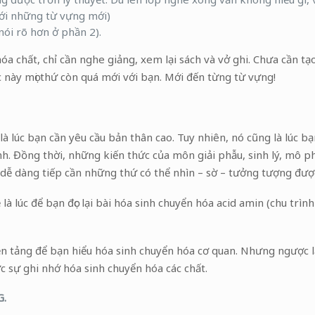
với những từ vựng mới)
nói rõ hơn ở phần 2).
óa chất, chỉ cần nghe giảng, xem lại sách và vở ghi. Chưa cần tạ
úc này mọi thứ còn quá mới với bạn. Mới đến từng từ vựng!
là lúc bạn cần yêu cầu bản thân cao. Tuy nhiên, nó cũng là lúc bạ
h. Đồng thời, những kiến thức của môn giải phẫu, sinh lý, mô p
n dễ dàng tiếp cần những thứ có thể nhìn – sờ – tưởng tượng đượ
 là lúc để bạn đọc lại bài hóa sinh chuyển hóa acid amin (chu trình
nền tảng để bạn hiểu hóa sinh chuyển hóa cơ quan. Nhưng ngược l
c sự ghi nhớ hóa sinh chuyển hóa các chất.
.