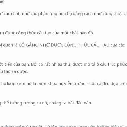
hé!
hớ các chất, nhớ các phản ứng hóa học bằng cách nhớ công thức c
t ra được công thức cấu tạo của một chất nào đó.
t thói quen là CỐ GẮNG NHỚ ĐƯỢC CÔNG THỨC CẤU TẠO của các
ớc tiến của bạn. Bởi có rất nhiều thứ, được mô tả ở cấu trúc phức
u tạo ra được.
học luôn xem nó là môn khoa học viễn tưởng – tất cả đều dựa trê
g thể tưởng tượng ra nó, chúng ta bắt đầu nản.
g được trốn lý thuyết. Dù lên lớp nghe xong vẫn không hiểu gì, 