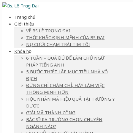
Trang chủ
Giới thiệu
VỀ BS LÊ TRỌNG ĐẠI
THỜI KHẮC ĐỊNH MỆNH CỦA BS ĐẠI
NỤ CƯỜI CHẠM TRÁI TIM TÔI
Khóa học
6 TUẦN – QUÁ ĐỦ ĐỂ LÀM CHỦ NGỮ
PHÁP TIẾNG ANH
5 BƯỚC THIẾT LẬP MỤC TIÊU NHÀ VÔ
ĐỊCH
ĐỪNG CHỈ CHĂM CHỈ, HÃY LÀM VIỆC
THÔNG MINH HƠN
HỌC NHÀN MÀ HIỆU QUẢ TẠI TRƯỜNG Y
DƯỢC
GIẢI MÃ THÀNH CÔNG
BÁC SĨ! RA TRƯỜNG CHỌN CHUYÊN
NGÀNH NÀO?