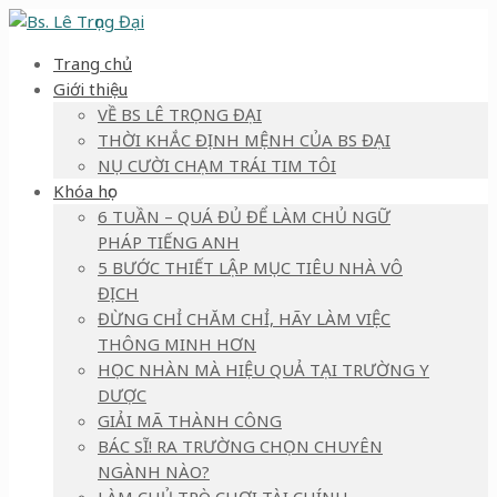
Trang chủ
Giới thiệu
VỀ BS LÊ TRỌNG ĐẠI
THỜI KHẮC ĐỊNH MỆNH CỦA BS ĐẠI
NỤ CƯỜI CHẠM TRÁI TIM TÔI
Khóa học
6 TUẦN – QUÁ ĐỦ ĐỂ LÀM CHỦ NGỮ
PHÁP TIẾNG ANH
5 BƯỚC THIẾT LẬP MỤC TIÊU NHÀ VÔ
ĐỊCH
ĐỪNG CHỈ CHĂM CHỈ, HÃY LÀM VIỆC
THÔNG MINH HƠN
HỌC NHÀN MÀ HIỆU QUẢ TẠI TRƯỜNG Y
DƯỢC
GIẢI MÃ THÀNH CÔNG
BÁC SĨ! RA TRƯỜNG CHỌN CHUYÊN
NGÀNH NÀO?