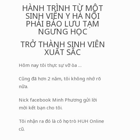
HÀNH TRÌNH TỪ MỘT
SINH VIÊN Y HÀ NỘI
PHẢI BẢO LƯU TẠM
NGƯNG HỌC
TRỞ THÀNH SINH VIÊN
XUẤT SẮC
Hôm nay tôi thực sự vỡ òa …
Cũng đã hơn 2 năm, tôi không nhớ rõ
nữa.
Nick facebook Minh Phương gửi lời
mời kết bạn cho tôi.
Tôi nhận ra đó là cô học trò HUH Online
cũ.