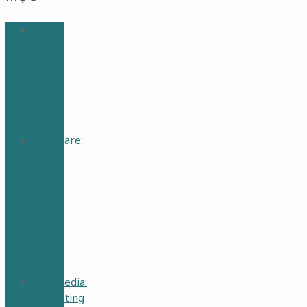
SV Y
Dược:
Học
Nhàn
Mà
Hiệu
Quả
MomCare:
Nuôi
Dạy
Con
Học
Nhàn
Mà
Hiệu
Quả
MedMedia:
Marketing