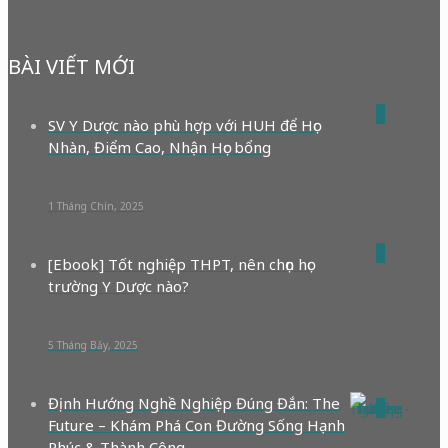
BÀI VIẾT MỚI
0
SV Y Dược nào phù hợp với HUH để Học
Nhàn, Điểm Cao, Nhận Học bổng
1 Tháng Chín, 2025
0
[Ebook] Tốt nghiệp THPT, nên chọn học
trường Y Dược nào?
5 Tháng Bảy, 2025
Định Hướng Nghề Nghiệp Đúng Đắn: The
0
Future – Khám Phá Con Đường Sống Hạnh
Phúc & Thành Công