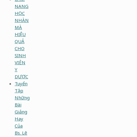
NANG
HỌC
NHÀN
MÀ
HIỆU
QUẢ
CHO
SINH
VIÊN
Y
DƯỢC
Tuyển
Tập
Những
Bài
Giảng
Hay
Của
Bs. Lê