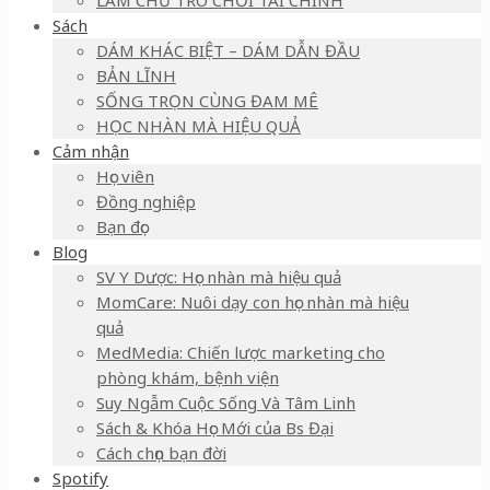
LÀM CHỦ TRÒ CHƠI TÀI CHÍNH
Sách
DÁM KHÁC BIỆT – DÁM DẪN ĐẦU
BẢN LĨNH
SỐNG TRỌN CÙNG ĐAM MÊ
HỌC NHÀN MÀ HIỆU QUẢ
Cảm nhận
Học viên
Đồng nghiệp
Bạn đọc
Blog
SV Y Dược: Học nhàn mà hiệu quả
MomCare: Nuôi dạy con học nhàn mà hiệu
quả
MedMedia: Chiến lược marketing cho
phòng khám, bệnh viện
Suy Ngẫm Cuộc Sống Và Tâm Linh
Sách & Khóa Học Mới của Bs Đại
Cách chọn bạn đời
Spotify