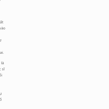
ất
 vào
ơ
ai.
 là
 sĩ
ổi
ụ
ố