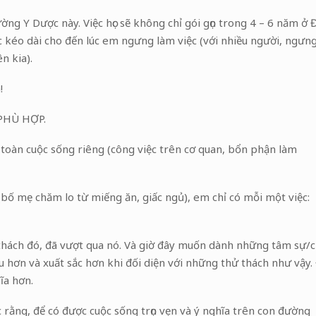
ng Y Dược này. Việc học sẽ không chỉ gói gọn trong 4 – 6 năm ở 
ục kéo dài cho đến lúc em ngưng làm việc (với nhiều người, ngưn
n kia).
!
PHÙ HỢP.
u toàn cuộc sống riêng (công việc trên cơ quan, bổn phận làm
bố mẹ chăm lo từ miếng ăn, giấc ngủ), em chỉ có mỗi một việc:
ử thách đó, đã vượt qua nó. Và giờ đây muốn dành những tâm sự/c
u hơn và xuất sắc hơn khi đối diện với những thử thách như vậy.
ĩa hơn.
rằng, để có được cuộc sống trọn vẹn và ý nghĩa trên con đường