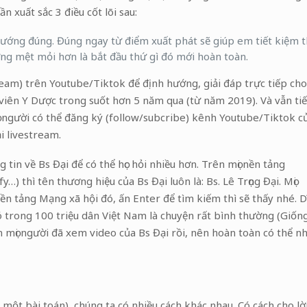
n xuất sắc 3 điều cốt lõi sau:
hướng đúng. Đúng ngay từ điểm xuất phát sẽ giúp em tiết kiệm t
ường mệt mỏi hơn là bắt đầu thứ gì đó mới hoàn toàn.
tream) trên Youtube/Tiktok để định hướng, giải đáp trực tiếp cho
h viên Y Dược trong suốt hơn 5 năm qua (từ năm 2019). Và vẫn ti
ọi người có thể đăng ký (follow/subcribe) kênh Youtube/Tiktok c
i livestream.
tin về Bs Đại để có thể học hỏi nhiều hơn. Trên mọi nền tảng
 thì tên thương hiệu của Bs Đại luôn là: Bs. Lê Trọng Đại. Mọi
ền tảng Mạng xã hội đó, ấn Enter để tìm kiếm thì sẽ thấy nhé. D
ó trong 100 triệu dân Việt Nam là chuyện rất bình thường (Giốn
n mọi người đã xem video của Bs Đại rồi, nên hoàn toàn có thể n
một bài toán), chúng ta có nhiều cách khác nhau. Có cách cho lờ