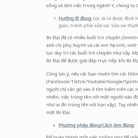
sống và làm việc trong ngành Y, chúng ta cầ
Hướng đi đúng:
tức là có được định 
gian, tránh phải sửa sai. Sửa sai th
Bs Đại đã có nhiều buổi trò chuyện (lives
anh chị phụ huynh và các em học sinh, sin
tục duy trì các buổi trò chuyện như vậy. M
Bs Đại để được giải đáp trực tiếp khi Bs Đạ
Cũng lưu ý, nếu các bạn muốn tìm các thông 
(Facebook/Tiktok/Youtube/Google/Spottify…)
người chỉ cần gõ vào ô tìm kiếm trên các n
nhiên, việc trùng tên với một người nào đ
như ai đó trùng tên với bạn vậy). Tuy nhiê
mặt Bs Đại.
Phương pháp đúng/Cách làm đúng:
Để hoàn thành một việc (giống như để giải 