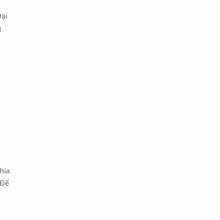
Đại
g
hia
 Để