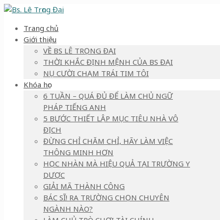
Trang chủ
Giới thiệu
VỀ BS LÊ TRỌNG ĐẠI
THỜI KHẮC ĐỊNH MỆNH CỦA BS ĐẠI
NỤ CƯỜI CHẠM TRÁI TIM TÔI
Khóa học
6 TUẦN – QUÁ ĐỦ ĐỂ LÀM CHỦ NGỮ
PHÁP TIẾNG ANH
5 BƯỚC THIẾT LẬP MỤC TIÊU NHÀ VÔ
ĐỊCH
ĐỪNG CHỈ CHĂM CHỈ, HÃY LÀM VIỆC
THÔNG MINH HƠN
HỌC NHÀN MÀ HIỆU QUẢ TẠI TRƯỜNG Y
DƯỢC
GIẢI MÃ THÀNH CÔNG
BÁC SĨ! RA TRƯỜNG CHỌN CHUYÊN
NGÀNH NÀO?