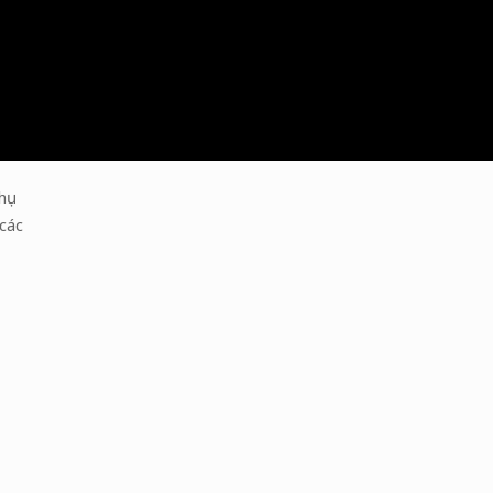
phụ
các