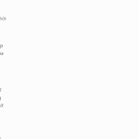
hời
ếp
ủa
ĩ
g
hớ
i