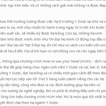
ải phức tạp khó hiểu. Và có những cách giải mãi không ra được đáp
chưa thể mường tượng được việc học ở trường Y Dược lại khó và v
quen lo xa, mới chịu chuẩn bị hành trang ngay từ trước khi bước
iên xuất sắc, sẽ nhiều kỳ được học bổng. Còn lại, những học sinh
 làm khó được mình. Khó như thi Đại học mình có đứng top đầu c
” Đại học với “học” ở Đại học, thì chỉ như so sánh con kiến với con
à sẽ học cả đời. Học cả khi bạn có vợ/chồng con cái réo ngay bên t
 thông qua chương trình How to use your head (HUH) – dịch ra
 Đại đã giúp hàng chục ngàn sinh viên Y Dược và các bác sĩ, bác
rường Y Dược, đạt học bổng và có nhiều thời gian rảnh để theo đu
i học trực tiếp vào tối Thứ 3 hàng tuần (dành riêng cho các học
ng nền tảng, cũng như đưa ra các định hướng giúp học viên có
cho tương lai nghề nghiệp. Đó có phải là những điều anh chị ph
 lòng tìm hiểu chương trình HUH nhé. Nó là món quà tốt nhất b
yết định chọn theo học ngành Y Dược.