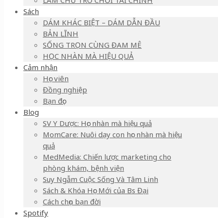
LÀM CHỦ TRÒ CHƠI TÀI CHÍNH
Sách
DÁM KHÁC BIỆT – DÁM DẪN ĐẦU
BẢN LĨNH
SỐNG TRỌN CÙNG ĐAM MÊ
HỌC NHÀN MÀ HIỆU QUẢ
Cảm nhận
Học viên
Đồng nghiệp
Bạn đọc
Blog
SV Y Dược: Học nhàn mà hiệu quả
MomCare: Nuôi dạy con học nhàn mà hiệu
quả
MedMedia: Chiến lược marketing cho
phòng khám, bệnh viện
Suy Ngẫm Cuộc Sống Và Tâm Linh
Sách & Khóa Học Mới của Bs Đại
Cách chọn bạn đời
Spotify