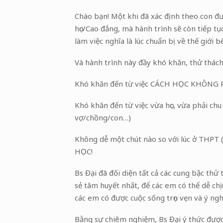
Chào bạn! Một khi đã xác định theo con đườ
học/Cao đẳng, mà hành trình sẽ còn tiếp t
làm việc nghĩa là lúc chuẩn bị về thế giới bê
Và hành trình này đầy khó khăn, thử thách
Khó khăn đến từ việc CÁCH HỌC KHÔNG 
Khó khăn đến từ việc vừa học, vừa phải ch
vợ/chồng/con…)
Không dễ một chút nào so với lúc ở THPT (
HỌC!
Bs Đại đã đối diện tất cả các cung bậc th
sẻ tâm huyết nhất, để các em có thể dễ chị
các em có được cuộc sống trọn vẹn và ý ngh
Bằng sự chiêm nghiệm, Bs Đại ý thức được 