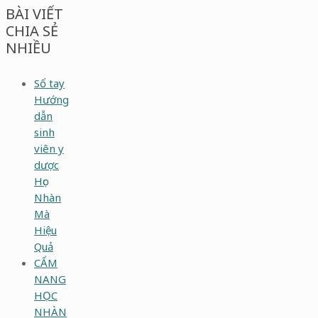
BÀI VIẾT
CHIA SẺ
NHIỀU
Sổ tay
Hướng
dẫn
sinh
viên y
dược
Học
Nhàn
Mà
Hiệu
Quả
CẨM
NANG
HỌC
NHÀN