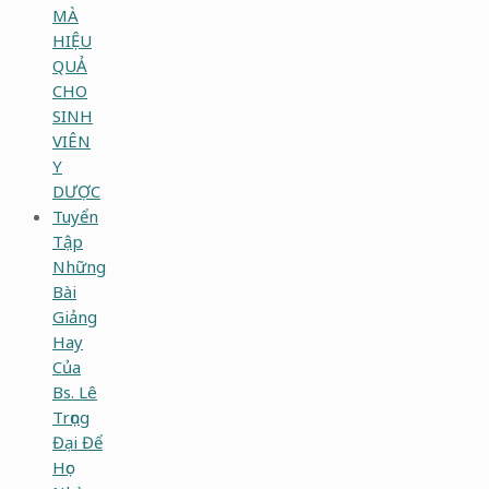
MÀ
HIỆU
QUẢ
CHO
SINH
VIÊN
Y
DƯỢC
Tuyển
Tập
Những
Bài
Giảng
Hay
Của
Bs. Lê
Trọng
Đại Để
Học