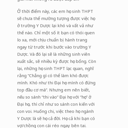
Ở thời điểm này, các em học sinh THPT
sẽ chưa thể mường tượng được việc học
ở trường Y Dược lại khó và vất vả như
thế nào. Chỉ một số ít bạn có thói quen
lo xa, mới chịu chuẩn bị hành trang
ngay từ trước khi bước vào trường Y
Dược. Và đó lại sẽ là những sinh viên
xuất sắc, sẽ nhiều kỳ được học bổng. Còn
lại, những học sinh THPT lạc quan, nghĩ
rằng “Chẳng gì có thể làm khó được
mình. Khó như thi Đại học mình có đứng
top đầu cơ mà”. Nhưng em nên biết,
nếu so sánh “thi vào” Đại học với “học” ở
Đại học, thì chỉ như so sánh con kiến với
con voi. Huống chi, việc theo học ngành
Y Dược là sẽ học cả đời. Học cả khi bạn có
vợ/chồng con cái réo ngay bên tai.