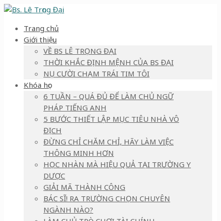
Trang chủ
Giới thiệu
VỀ BS LÊ TRỌNG ĐẠI
THỜI KHẮC ĐỊNH MỆNH CỦA BS ĐẠI
NỤ CƯỜI CHẠM TRÁI TIM TÔI
Khóa học
6 TUẦN – QUÁ ĐỦ ĐỂ LÀM CHỦ NGỮ
PHÁP TIẾNG ANH
5 BƯỚC THIẾT LẬP MỤC TIÊU NHÀ VÔ
ĐỊCH
ĐỪNG CHỈ CHĂM CHỈ, HÃY LÀM VIỆC
THÔNG MINH HƠN
HỌC NHÀN MÀ HIỆU QUẢ TẠI TRƯỜNG Y
DƯỢC
GIẢI MÃ THÀNH CÔNG
BÁC SĨ! RA TRƯỜNG CHỌN CHUYÊN
NGÀNH NÀO?