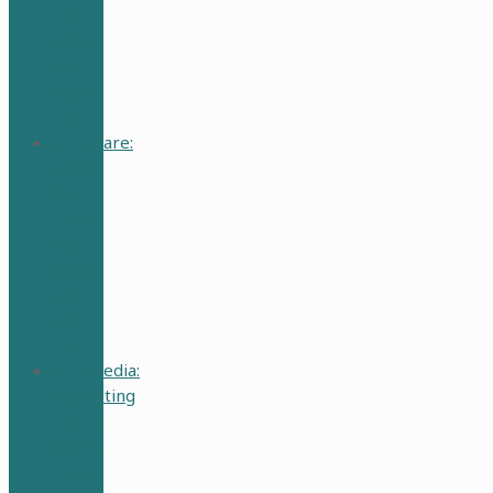
Học
Nhàn
Mà
Hiệu
Quả
MomCare:
Nuôi
Dạy
Con
Học
Nhàn
Mà
Hiệu
Quả
MedMedia:
Marketing
Phòng
Khám,
Bệnh