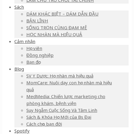
LÀM CHỦ TRÒ CHƠI TÀI CHÍNH
Sách
DÁM KHÁC BIỆT – DÁM DẪN ĐẦU
BẢN LĨNH
SỐNG TRỌN CÙNG ĐAM MÊ
HỌC NHÀN MÀ HIỆU QUẢ
Cảm nhận
Học viên
Đồng nghiệp
Bạn đọc
Blog
SV Y Dược: Học nhàn mà hiệu quả
MomCare: Nuôi dạy con học nhàn mà hiệu
quả
MedMedia: Chiến lược marketing cho
phòng khám, bệnh viện
Suy Ngẫm Cuộc Sống Và Tâm Linh
Sách & Khóa Học Mới của Bs Đại
Cách chọn bạn đời
Spotify