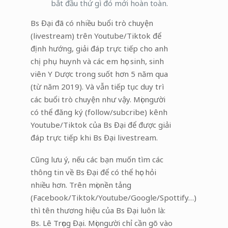
bắt đầu thứ gì đó mới hoàn toàn.
Bs Đại đã có nhiều buổi trò chuyện
(livestream) trên Youtube/Tiktok để
định hướng, giải đáp trực tiếp cho anh
chị phụ huynh và các em học sinh, sinh
viên Y Dược trong suốt hơn 5 năm qua
(từ năm 2019). Và vẫn tiếp tục duy trì
các buổi trò chuyện như vậy. Mọi người
có thể đăng ký (follow/subcribe) kênh
Youtube/Tiktok của Bs Đại để được giải
đáp trực tiếp khi Bs Đại livestream.
Cũng lưu ý, nếu các bạn muốn tìm các
thông tin về Bs Đại để có thể học hỏi
nhiều hơn. Trên mọi nền tảng
(Facebook/Tiktok/Youtube/Google/Spottify…)
thì tên thương hiệu của Bs Đại luôn là:
Bs. Lê Trọng Đại. Mọi người chỉ cần gõ vào