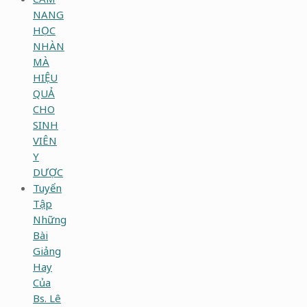
NANG
HỌC
NHÀN
MÀ
HIỆU
QUẢ
CHO
SINH
VIÊN
Y
DƯỢC
Tuyển
Tập
Những
Bài
Giảng
Hay
Của
Bs. Lê