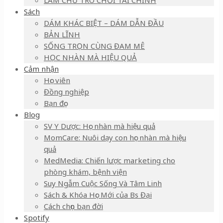
LÀM CHỦ TRÒ CHƠI TÀI CHÍNH
Sách
DÁM KHÁC BIỆT – DÁM DẪN ĐẦU
BẢN LĨNH
SỐNG TRỌN CÙNG ĐAM MÊ
HỌC NHÀN MÀ HIỆU QUẢ
Cảm nhận
Học viên
Đồng nghiệp
Bạn đọc
Blog
SV Y Dược: Học nhàn mà hiệu quả
MomCare: Nuôi dạy con học nhàn mà hiệu
quả
MedMedia: Chiến lược marketing cho
phòng khám, bệnh viện
Suy Ngẫm Cuộc Sống Và Tâm Linh
Sách & Khóa Học Mới của Bs Đại
Cách chọn bạn đời
Spotify