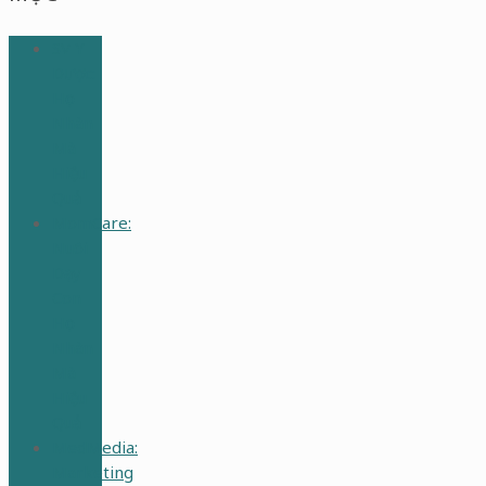
SV Y
Dược:
Học
Nhàn
Mà
Hiệu
Quả
MomCare:
Nuôi
Dạy
Con
Học
Nhàn
Mà
Hiệu
Quả
MedMedia:
Marketing