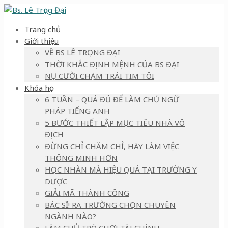
Trang chủ
Giới thiệu
VỀ BS LÊ TRỌNG ĐẠI
THỜI KHẮC ĐỊNH MỆNH CỦA BS ĐẠI
NỤ CƯỜI CHẠM TRÁI TIM TÔI
Khóa học
6 TUẦN – QUÁ ĐỦ ĐỂ LÀM CHỦ NGỮ
PHÁP TIẾNG ANH
5 BƯỚC THIẾT LẬP MỤC TIÊU NHÀ VÔ
ĐỊCH
ĐỪNG CHỈ CHĂM CHỈ, HÃY LÀM VIỆC
THÔNG MINH HƠN
HỌC NHÀN MÀ HIỆU QUẢ TẠI TRƯỜNG Y
DƯỢC
GIẢI MÃ THÀNH CÔNG
BÁC SĨ! RA TRƯỜNG CHỌN CHUYÊN
NGÀNH NÀO?