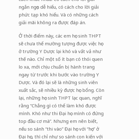
ngắn ngọn dễ hiểu, có cách cho lời giải
phức tạp khó hiểu. Và có những cách
giải mãi không ra được đáp án.
Ở thời điểm này, các em học sinh THPT
sẽ chưa thể mường tượng được việc học
ở trường Y Dược lại khó và vất vả như
thế nào. Chỉ một số ít bạn có thói quen
lo xa, mới chịu chuẩn bị hành trang
ngay từ trước khi bước vào trường Y
Dược. Và đó lại sẽ là những sinh viên
xuất sắc, sẽ nhiều kỳ được học bổng. Còn
lại, những học sinh THPT lạc quan, nghĩ
rằng “Chẳng gì có thể làm khó được
mình. Khó như thi Đại học mình có đứng
top đầu cơ mà”. Nhưng em nên biết,
nếu so sánh “thi vào” Đại học với “học” ở
Đại học, thì chỉ như so sánh con kiến với