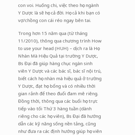
con voi. Huống chi, việc theo học ngành
Y Dược là sẽ học cả đời. Học cả khi bạn có
vợ/chồng con cái réo ngay bên tai.
Trong hơn 15 năm qua (từ tháng
11/2010), thông qua chương trình How
to use your head (HUH) – dịch ra là Học
Nhàn Mà Hiệu Quả tại trường Y Dược,
Bs Đại đã giúp hàng chục ngàn sinh
viên Y Dược và các bác sĩ, bác sĩ nội trú,
biết cách học nhàn mà hiệu quả ở trường
Y Dược, đạt học bổng và có nhiều thời
gian rảnh để theo đuổi đam mê riêng.
Đồng thời, thông qua các buổi học trực
tiếp vào tối Thứ 3 hàng tuần (dành
riêng cho các học viên), Bs Đại đã hướng
dẫn các kỹ năng sống nền tảng, cũng
như đưa ra các định hướng giúp học viên