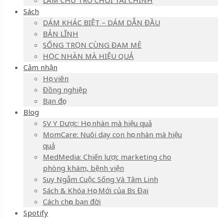
LÀM CHỦ TRÒ CHƠI TÀI CHÍNH
Sách
DÁM KHÁC BIỆT – DÁM DẪN ĐẦU
BẢN LĨNH
SỐNG TRỌN CÙNG ĐAM MÊ
HỌC NHÀN MÀ HIỆU QUẢ
Cảm nhận
Học viên
Đồng nghiệp
Bạn đọc
Blog
SV Y Dược: Học nhàn mà hiệu quả
MomCare: Nuôi dạy con học nhàn mà hiệu
quả
MedMedia: Chiến lược marketing cho
phòng khám, bệnh viện
Suy Ngẫm Cuộc Sống Và Tâm Linh
Sách & Khóa Học Mới của Bs Đại
Cách chọn bạn đời
Spotify