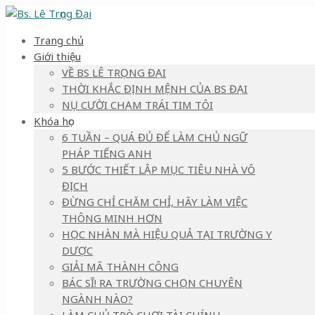
Trang chủ
Giới thiệu
VỀ BS LÊ TRỌNG ĐẠI
THỜI KHẮC ĐỊNH MỆNH CỦA BS ĐẠI
NỤ CƯỜI CHẠM TRÁI TIM TÔI
Khóa học
6 TUẦN – QUÁ ĐỦ ĐỂ LÀM CHỦ NGỮ
PHÁP TIẾNG ANH
5 BƯỚC THIẾT LẬP MỤC TIÊU NHÀ VÔ
ĐỊCH
ĐỪNG CHỈ CHĂM CHỈ, HÃY LÀM VIỆC
THÔNG MINH HƠN
HỌC NHÀN MÀ HIỆU QUẢ TẠI TRƯỜNG Y
DƯỢC
GIẢI MÃ THÀNH CÔNG
BÁC SĨ! RA TRƯỜNG CHỌN CHUYÊN
NGÀNH NÀO?