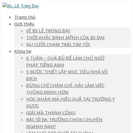
Trang chủ
Giới thiệu
VỀ BS LÊ TRỌNG ĐẠI
THỜI KHẮC ĐỊNH MỆNH CỦA BS ĐẠI
NỤ CƯỜI CHẠM TRÁI TIM TÔI
Khóa học
6 TUẦN – QUÁ ĐỦ ĐỂ LÀM CHỦ NGỮ
PHÁP TIẾNG ANH
5 BƯỚC THIẾT LẬP MỤC TIÊU NHÀ VÔ
ĐỊCH
ĐỪNG CHỈ CHĂM CHỈ, HÃY LÀM VIỆC
THÔNG MINH HƠN
HỌC NHÀN MÀ HIỆU QUẢ TẠI TRƯỜNG Y
DƯỢC
GIẢI MÃ THÀNH CÔNG
BÁC SĨ! RA TRƯỜNG CHỌN CHUYÊN
NGÀNH NÀO?