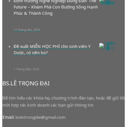
Định Hướng Nghề Nghiệp Đúng Đắn: The
0
Future – Khám Phá Con Đường Sống Hạnh
Phúc & Thành Công
11 Tháng Sáu, 2025
Đề xuất MIỄN HỌC PHÍ cho sinh viên Y
0
Dược, có nên ko?
1 Tháng Một, 2025
BS.LÊ TRỌNG ĐẠI
Để tìm hiểu các khóa học, chương trình đào tạo, hoặc để gửi lời
mời hợp tác kinh doanh các bạn gửi thông tin:
Email:
bsletrongdai@gmail.com