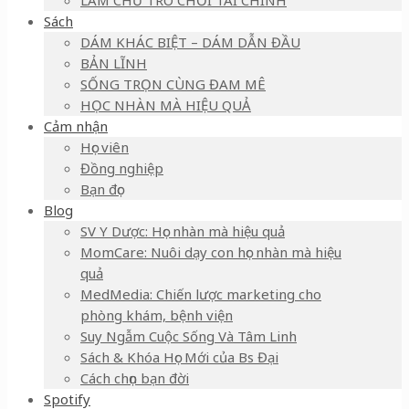
LÀM CHỦ TRÒ CHƠI TÀI CHÍNH
Sách
DÁM KHÁC BIỆT – DÁM DẪN ĐẦU
BẢN LĨNH
SỐNG TRỌN CÙNG ĐAM MÊ
HỌC NHÀN MÀ HIỆU QUẢ
Cảm nhận
Học viên
Đồng nghiệp
Bạn đọc
Blog
SV Y Dược: Học nhàn mà hiệu quả
MomCare: Nuôi dạy con học nhàn mà hiệu
quả
MedMedia: Chiến lược marketing cho
phòng khám, bệnh viện
Suy Ngẫm Cuộc Sống Và Tâm Linh
Sách & Khóa Học Mới của Bs Đại
Cách chọn bạn đời
Spotify