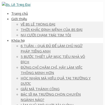
Trang chủ
Giới thiệu
VỀ BS LÊ TRỌNG ĐẠI
THỜI KHẮC ĐỊNH MỆNH CỦA BS ĐẠI
NỤ CƯỜI CHẠM TRÁI TIM TÔI
Khóa học
6 TUẦN – QUÁ ĐỦ ĐỂ LÀM CHỦ NGỮ
PHÁP TIẾNG ANH
5 BƯỚC THIẾT LẬP MỤC TIÊU NHÀ VÔ
ĐỊCH
ĐỪNG CHỈ CHĂM CHỈ, HÃY LÀM VIỆC
THÔNG MINH HƠN
HỌC NHÀN MÀ HIỆU QUẢ TẠI TRƯỜNG Y
DƯỢC
GIẢI MÃ THÀNH CÔNG
BÁC SĨ! RA TRƯỜNG CHỌN CHUYÊN
NGÀNH NÀO?