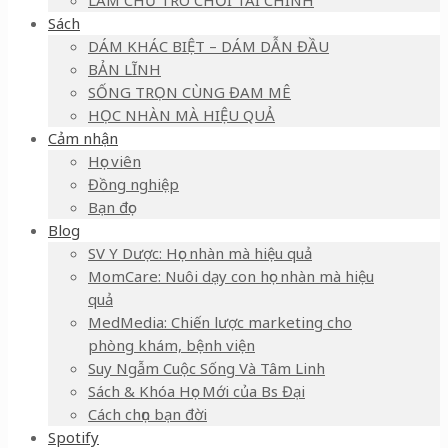
LÀM CHỦ TRÒ CHƠI TÀI CHÍNH
Sách
DÁM KHÁC BIỆT – DÁM DẪN ĐẦU
BẢN LĨNH
SỐNG TRỌN CÙNG ĐAM MÊ
HỌC NHÀN MÀ HIỆU QUẢ
Cảm nhận
Học viên
Đồng nghiệp
Bạn đọc
Blog
SV Y Dược: Học nhàn mà hiệu quả
MomCare: Nuôi dạy con học nhàn mà hiệu
quả
MedMedia: Chiến lược marketing cho
phòng khám, bệnh viện
Suy Ngẫm Cuộc Sống Và Tâm Linh
Sách & Khóa Học Mới của Bs Đại
Cách chọn bạn đời
Spotify