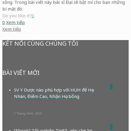
sống. Trong bài viết này bác sĩ Đại sẽ bật mí cho bạn những
bí mật đó.
Do you like it?
0
0
Xem tiếp
Xem tiếp
KẾT NỐI CÙNG CHÚNG TÔI
BÀI VIẾT MỚI
0
SV Y Dược nào phù hợp với HUH để Học
Nhàn, Điểm Cao, Nhận Học bổng
1 Tháng Chín, 2025
0
[Ebook] Tốt nghiệp THPT, nên chọn học