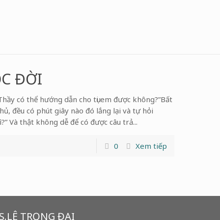
C ĐỜI
hầy có thể hướng dẫn cho tụi em được không?”Bất
hủ, đều có phút giây nào đó lắng lại và tự hỏi
ì?” Và thật không dễ để có được câu trả...
0
Xem tiếp
S.LÊ TRỌNG ĐẠI