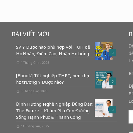
BÀI VIẾT MỚI
B
Để
SV Y Dược nào phù hợp với HUH để
để
Học Nhàn, Điểm Cao, Nhận Học bổng
0
ti
1 Tháng Chín, 2025
Em
[Ebook] Tốt nghiệp THPT, nên chọn
học trường Y Dược nào?
0
Đị
5 Tháng Bảy, 2025
Bệ
Lo
Định Hướng Nghề Nghiệp Đúng Đắn:
The Future – Khám Phá Con Đường
0
Sống Hạnh Phúc & Thành Công
11 Tháng Sáu, 2025