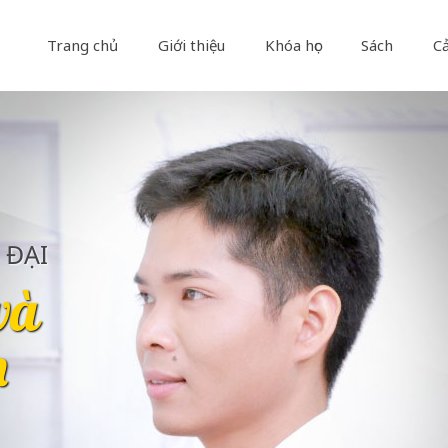
Trang chủ
Giới thiệu
Khóa học
Sách
C
 ĐẠI
và
n