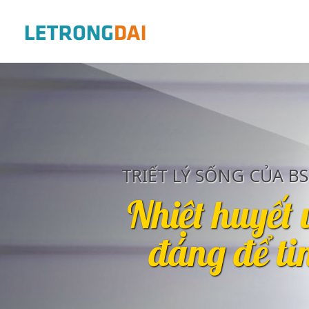
TRIẾT LÝ SỐNG CỦA BS
Nhiệt huyết 
đáng để ti