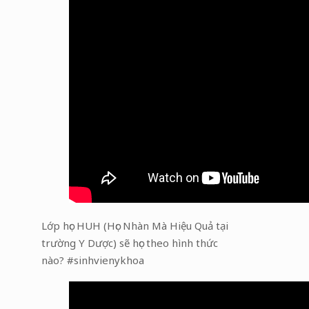
Lớp học HUH (Học Nhàn Mà Hiệu Quả tại
trường Y Dược) sẽ học theo hình thức
nào? #sinhvienykhoa