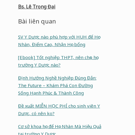
Bs. Lê Trọng Đại
Bài liên quan
SV Y Dược nào phù hợp với HUH để Học
Nhàn, Điểm Cao, Nhận Học bổng
[Ebook] Tốt nghiệp THPT, nên chọn học
trường Y Dược nào?
Định Hướng Nghề Nghiệp Đúng Đắn:
The Future – Khám Phá Con Đường
Sống Hạnh Phúc & Thành Công
Đề xuất MIỄN HỌC PHÍ cho sinh viên Y
Dược, có nên ko?
Cơ sở khoa học để Học Nhàn Mà Hiệu Quả
tại trường Y Dược