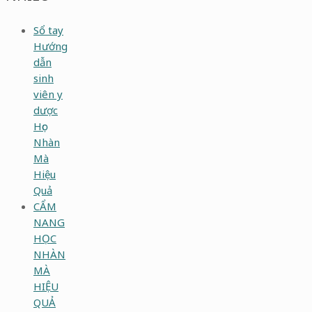
Sổ tay
Hướng
dẫn
sinh
viên y
dược
Học
Nhàn
Mà
Hiệu
Quả
CẨM
NANG
HỌC
NHÀN
MÀ
HIỆU
QUẢ