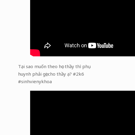
Tại sao muốn theo học thầy thì phụ
huynh phải gọi cho thầy ạ? #2k6
#sinhvienykhoa