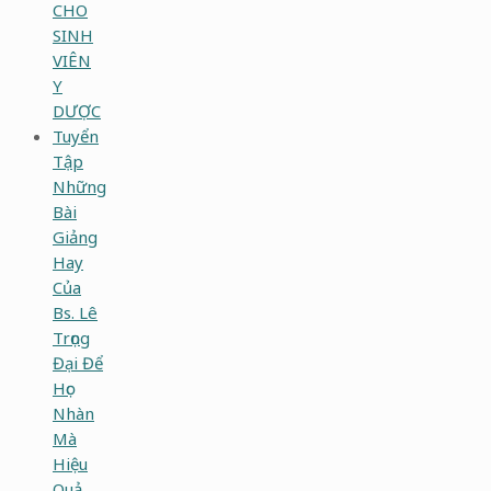
CHO
SINH
VIÊN
Y
DƯỢC
Tuyển
Tập
Những
Bài
Giảng
Hay
Của
Bs. Lê
Trọng
Đại Để
Học
Nhàn
Mà
Hiệu
Quả