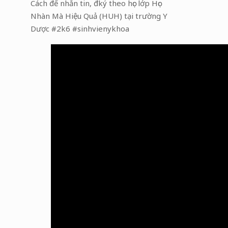
Cách để nhắn tin, đký theo học lớp Học
Nhàn Mà Hiệu Quả (HUH) tại trường Y
Dược #2k6 #sinhvienykhoa