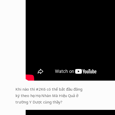
Khi nào thì #2K6 có thể bắt đầu đăng
ký theo học Học Nhàn Mà Hiệu Quả ở
trường Y Dược cùng thầy?