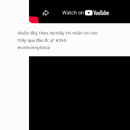
Muốn đký theo học thầy thì nhắn tin cho
thầy qua đâu đc ạ? #2k6
#sinhvienykhoa