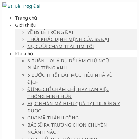
Trang chủ
Giới thiệu
VỀ BS LÊ TRỌNG ĐẠI
THỜI KHẮC ĐỊNH MỆNH CỦA BS ĐẠI
NỤ CƯỜI CHẠM TRÁI TIM TÔI
Khóa học
6 TUẦN – QUÁ ĐỦ ĐỂ LÀM CHỦ NGỮ
PHÁP TIẾNG ANH
5 BƯỚC THIẾT LẬP MỤC TIÊU NHÀ VÔ
ĐỊCH
ĐỪNG CHỈ CHĂM CHỈ, HÃY LÀM VIỆC
THÔNG MINH HƠN
HỌC NHÀN MÀ HIỆU QUẢ TẠI TRƯỜNG Y
DƯỢC
GIẢI MÃ THÀNH CÔNG
BÁC SĨ! RA TRƯỜNG CHỌN CHUYÊN
NGÀNH NÀO?