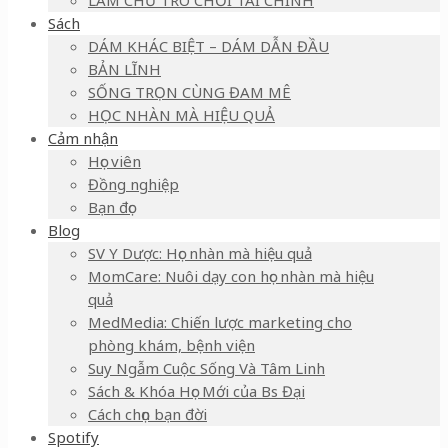
LÀM CHỦ TRÒ CHƠI TÀI CHÍNH
Sách
DÁM KHÁC BIỆT – DÁM DẪN ĐẦU
BẢN LĨNH
SỐNG TRỌN CÙNG ĐAM MÊ
HỌC NHÀN MÀ HIỆU QUẢ
Cảm nhận
Học viên
Đồng nghiệp
Bạn đọc
Blog
SV Y Dược: Học nhàn mà hiệu quả
MomCare: Nuôi dạy con học nhàn mà hiệu
quả
MedMedia: Chiến lược marketing cho
phòng khám, bệnh viện
Suy Ngẫm Cuộc Sống Và Tâm Linh
Sách & Khóa Học Mới của Bs Đại
Cách chọn bạn đời
Spotify