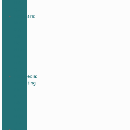
Hiệu
Quả
MomCare:
Nuôi
Dạy
Con
Học
Nhàn
Mà
Hiệu
Quả
MedMedia:
Marketing
Phòng
Khám,
Bệnh
Viện
Hiệu
Quả
Suy