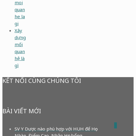
moi
quan
he la
gi
Xây
dựng
mối
quan
hệ là
gì
KẾT NỐI CÙNG CHÚNG TÔI
BÀI VIẾT MỚI
0
SV Y Dược nào phù hợp với HUH để Học
Nhàn, Điểm Cao, Nhận Học bổng