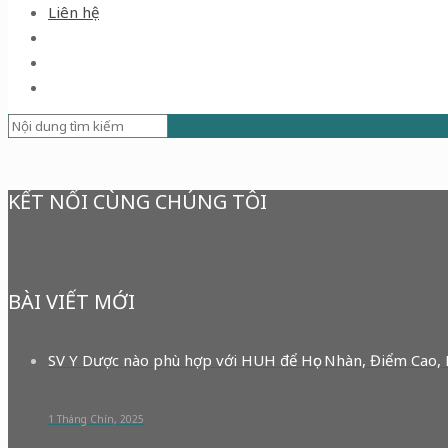
Liên hệ
KẾT NỐI CÙNG CHÚNG TÔI
BÀI VIẾT MỚI
SV Y Dược nào phù hợp với HUH để Học Nhàn, Điểm Cao,
1 Tháng Chín, 2025