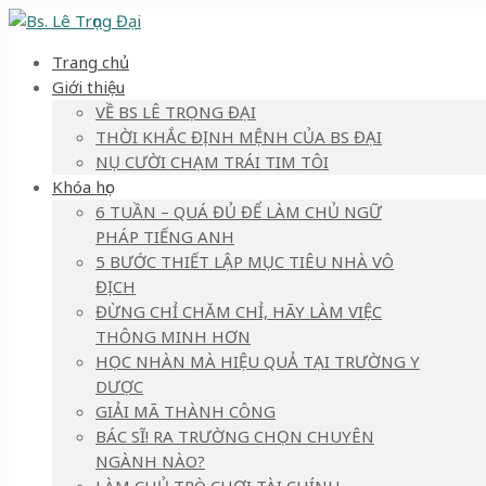
Trang chủ
Giới thiệu
VỀ BS LÊ TRỌNG ĐẠI
THỜI KHẮC ĐỊNH MỆNH CỦA BS ĐẠI
NỤ CƯỜI CHẠM TRÁI TIM TÔI
Khóa học
6 TUẦN – QUÁ ĐỦ ĐỂ LÀM CHỦ NGỮ
PHÁP TIẾNG ANH
5 BƯỚC THIẾT LẬP MỤC TIÊU NHÀ VÔ
ĐỊCH
ĐỪNG CHỈ CHĂM CHỈ, HÃY LÀM VIỆC
THÔNG MINH HƠN
HỌC NHÀN MÀ HIỆU QUẢ TẠI TRƯỜNG Y
DƯỢC
GIẢI MÃ THÀNH CÔNG
BÁC SĨ! RA TRƯỜNG CHỌN CHUYÊN
NGÀNH NÀO?