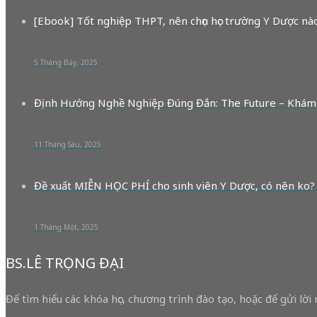
[Ebook] Tốt nghiệp THPT, nên chọn học trường Y Dược nà
5 Tháng Bảy, 2025
Định Hướng Nghề Nghiệp Đúng Đắn: The Future – Khám
11 Tháng Sáu, 2025
Đề xuất MIỄN HỌC PHÍ cho sinh viên Y Dược, có nên ko?
1 Tháng Một, 2025
BS.LÊ TRỌNG ĐẠI
Để tìm hiểu các khóa học, chương trình đào tạo, hoặc để gửi lời