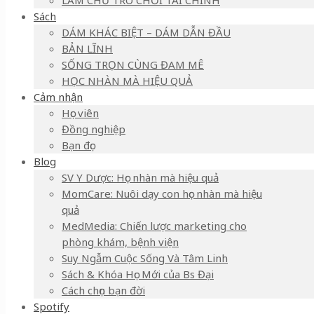
LÀM CHỦ TRÒ CHƠI TÀI CHÍNH
Sách
DÁM KHÁC BIỆT – DÁM DẪN ĐẦU
BẢN LĨNH
SỐNG TRỌN CÙNG ĐAM MÊ
HỌC NHÀN MÀ HIỆU QUẢ
Cảm nhận
Học viên
Đồng nghiệp
Bạn đọc
Blog
SV Y Dược: Học nhàn mà hiệu quả
MomCare: Nuôi dạy con học nhàn mà hiệu
quả
MedMedia: Chiến lược marketing cho
phòng khám, bệnh viện
Suy Ngẫm Cuộc Sống Và Tâm Linh
Sách & Khóa Học Mới của Bs Đại
Cách chọn bạn đời
Spotify