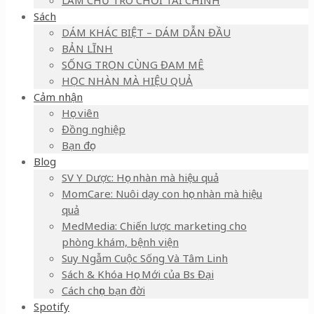
LÀM CHỦ TRÒ CHƠI TÀI CHÍNH
Sách
DÁM KHÁC BIỆT – DÁM DẪN ĐẦU
BẢN LĨNH
SỐNG TRỌN CÙNG ĐAM MÊ
HỌC NHÀN MÀ HIỆU QUẢ
Cảm nhận
Học viên
Đồng nghiệp
Bạn đọc
Blog
SV Y Dược: Học nhàn mà hiệu quả
MomCare: Nuôi dạy con học nhàn mà hiệu
quả
MedMedia: Chiến lược marketing cho
phòng khám, bệnh viện
Suy Ngẫm Cuộc Sống Và Tâm Linh
Sách & Khóa Học Mới của Bs Đại
Cách chọn bạn đời
Spotify