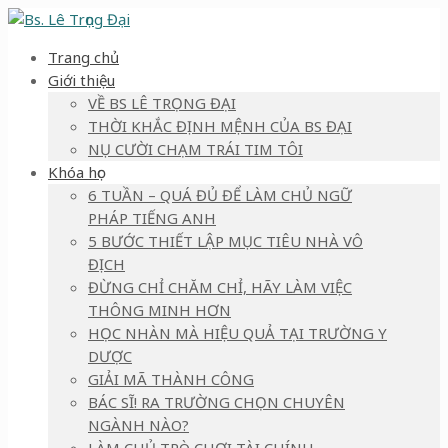
Trang chủ
Giới thiệu
VỀ BS LÊ TRỌNG ĐẠI
THỜI KHẮC ĐỊNH MỆNH CỦA BS ĐẠI
NỤ CƯỜI CHẠM TRÁI TIM TÔI
Khóa học
6 TUẦN – QUÁ ĐỦ ĐỂ LÀM CHỦ NGỮ
PHÁP TIẾNG ANH
5 BƯỚC THIẾT LẬP MỤC TIÊU NHÀ VÔ
ĐỊCH
ĐỪNG CHỈ CHĂM CHỈ, HÃY LÀM VIỆC
THÔNG MINH HƠN
HỌC NHÀN MÀ HIỆU QUẢ TẠI TRƯỜNG Y
DƯỢC
GIẢI MÃ THÀNH CÔNG
BÁC SĨ! RA TRƯỜNG CHỌN CHUYÊN
NGÀNH NÀO?