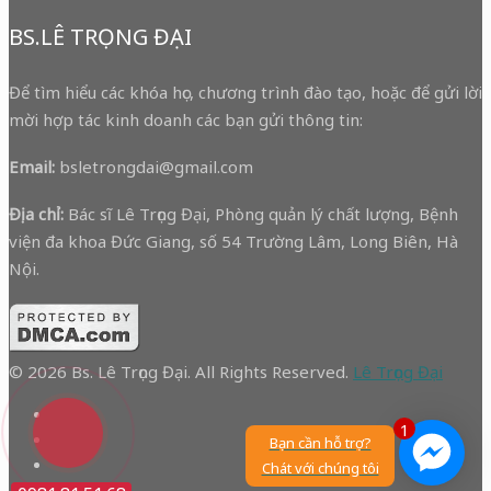
BS.LÊ TRỌNG ĐẠI
Để tìm hiểu các khóa học, chương trình đào tạo, hoặc để gửi lời
mời hợp tác kinh doanh các bạn gửi thông tin:
Email:
bsletrongdai@gmail.com
Địa chỉ:
Bác sĩ Lê Trọng Đại, Phòng quản lý chất lượng, Bệnh
viện đa khoa Đức Giang, số 54 Trường Lâm, Long Biên, Hà
Nội.
© 2026 Bs. Lê Trọng Đại. All Rights Reserved.
Lê Trọng Đại
1
Bạn cần hỗ trợ?
Chát với chúng tôi