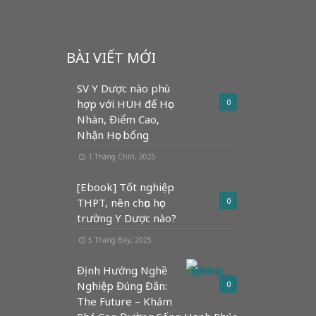
BÀI VIẾT MỚI
SV Y Dược nào phù
hợp với HUH để Học
0
Nhàn, Điểm Cao,
Nhận Học bổng
1 Tháng Chín, 2025
[Ebook] Tốt nghiệp
THPT, nên chọn học
0
trường Y Dược nào?
5 Tháng Bảy, 2025
Định Hướng Nghề
Nghiệp Đúng Đắn:
0
The Future – Khám