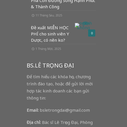
Phá Con Đường Sống Hạnh Phúc
& Thành Công
11 Tháng Sáu, 2025
Đề xuất MIỄN HỌC
PHÍ cho sinh viên Y
0
Dược, có nên ko?
1 Tháng Một, 2025
BS.LÊ TRỌNG ĐẠI
Để tìm hiểu các khóa học, chương
trình đào tạo, hoặc để gửi lời mời
hợp tác kinh doanh các bạn gửi
thông tin:
Email:
bsletrongdai@gmail.com
Địa chỉ:
Bác sĩ Lê Trọng Đại, Phòng