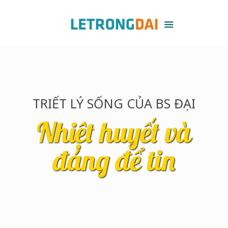
TRIẾT LÝ SỐNG CỦA BS ĐẠI
Nhiệt huyết và
đáng để tin