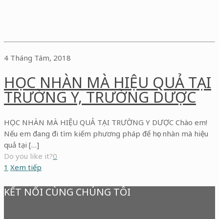
4 Tháng Tám, 2018
HỌC NHÀN MÀ HIỆU QUẢ TẠI
TRƯỜNG Y, TRƯỜNG DƯỢC
HỌC NHÀN MÀ HIỆU QUẢ TẠI TRƯỜNG Y DƯỢC Chào em!
Nếu em đang đi tìm kiếm phương pháp để học nhàn mà hiệu
quả tại […]
Do you like it?
0
1
Xem tiếp
KẾT NỐI CÙNG CHÚNG TÔI