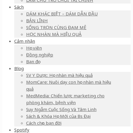
LÀM CHỦ TRÒ CHƠI TÀI CHÍNH
Sách
DÁM KHÁC BIỆT – DÁM DẪN ĐẦU
BẢN LĨNH
SỐNG TRỌN CÙNG ĐAM MÊ
HỌC NHÀN MÀ HIỆU QUẢ
Cảm nhận
Học viên
Đồng nghiệp
Bạn đọc
Blog
SV Y Dược: Học nhàn mà hiệu quả
MomCare: Nuôi dạy con học nhàn mà hiệu
quả
MedMedia: Chiến lược marketing cho
phòng khám, bệnh viện
Suy Ngẫm Cuộc Sống Và Tâm Linh
Sách & Khóa Học Mới của Bs Đại
Cách chọn bạn đời
Spotify