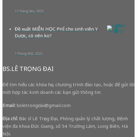
11 Tháng Sáu, 2025
Đề xuất MIỄN HỌC PHÍ cho sinh viên Y
0
Dược, có nên ko?
1 Tháng Một, 2025
BS.LÊ TRỌNG ĐẠI
Để tìm hiểu các khóa học, chương trình đào tạo, hoặc để gửi lời
mời hợp tác kinh doanh các bạn gửi thông tin:
Email:
bsletrongdai@gmail.com
Địa chỉ:
Bác sĩ Lê Trọng Đại, Phòng quản lý chất lượng, Bệnh
viện đa khoa Đức Giang, số 54 Trường Lâm, Long Biên, Hà
Nội.