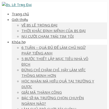
Trang chủ
Giới thiệu
VỀ BS LÊ TRỌNG ĐẠI
THỜI KHẮC ĐỊNH MỆNH CỦA BS ĐẠI
NỤ CƯỜI CHẠM TRÁI TIM TÔI
Khóa học
6 TUẦN – QUÁ ĐỦ ĐỂ LÀM CHỦ NGỮ
PHÁP TIẾNG ANH
5 BƯỚC THIẾT LẬP MỤC TIÊU NHÀ VÔ
ĐỊCH
ĐỪNG CHỈ CHĂM CHỈ, HÃY LÀM VIỆC
THÔNG MINH HƠN
HỌC NHÀN MÀ HIỆU QUẢ TẠI TRƯỜNG Y
DƯỢC
GIẢI MÃ THÀNH CÔNG
BÁC SĨ! RA TRƯỜNG CHỌN CHUYÊN
NGÀNH NÀO?