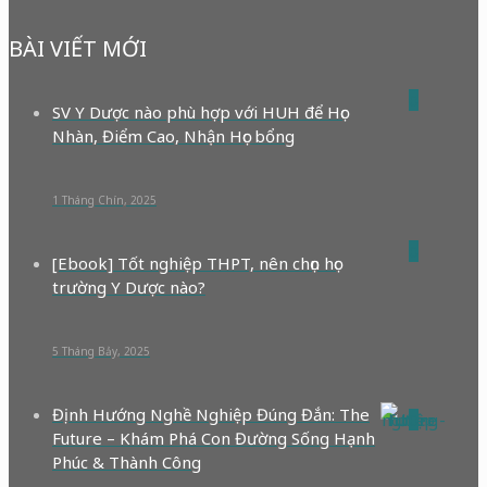
BÀI VIẾT MỚI
0
SV Y Dược nào phù hợp với HUH để Học
Nhàn, Điểm Cao, Nhận Học bổng
1 Tháng Chín, 2025
0
[Ebook] Tốt nghiệp THPT, nên chọn học
trường Y Dược nào?
5 Tháng Bảy, 2025
Định Hướng Nghề Nghiệp Đúng Đắn: The
0
Future – Khám Phá Con Đường Sống Hạnh
Phúc & Thành Công