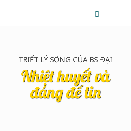
TRIẾT LÝ SỐNG CỦA BS ĐẠI
Nhiệt huyết và
đáng để tin