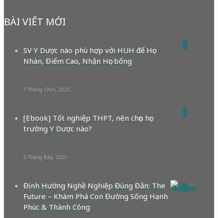
BÀI VIẾT MỚI
0
SV Y Dược nào phù hợp với HUH để Học
Nhàn, Điểm Cao, Nhận Học bổng
1 Tháng Chín, 2025
0
[Ebook] Tốt nghiệp THPT, nên chọn học
trường Y Dược nào?
5 Tháng Bảy, 2025
Định Hướng Nghề Nghiệp Đúng Đắn: The
0
Future – Khám Phá Con Đường Sống Hạnh
Phúc & Thành Công