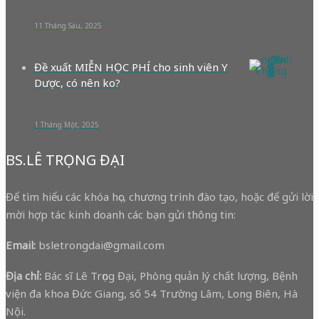
11 Tháng Sáu, 2025
Đề xuất MIỄN HỌC PHÍ cho sinh viên Y
0
Dược, có nên ko?
1 Tháng Một, 2025
BS.LÊ TRỌNG ĐẠI
Để tìm hiểu các khóa học, chương trình đào tạo, hoặc để gửi lời
mời hợp tác kinh doanh các bạn gửi thông tin:
Email:
bsletrongdai@gmail.com
Địa chỉ:
Bác sĩ Lê Trọng Đại, Phòng quản lý chất lượng, Bệnh
viện đa khoa Đức Giang, số 54 Trường Lâm, Long Biên, Hà
Nội.