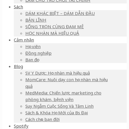
LÀM CHỦ TRÒ CHƠI TÀI CHÍNH
Sách
DÁM KHÁC BIỆT – DÁM DẪN ĐẦU
BẢN LĨNH
SỐNG TRỌN CÙNG ĐAM MÊ
HỌC NHÀN MÀ HIỆU QUẢ
Cảm nhận
Học viên
Đồng nghiệp
Bạn đọc
Blog
SV Y Dược: Học nhàn mà hiệu quả
MomCare: Nuôi dạy con học nhàn mà hiệu
quả
MedMedia: Chiến lược marketing cho
phòng khám, bệnh viện
Suy Ngẫm Cuộc Sống Và Tâm Linh
Sách & Khóa Học Mới của Bs Đại
Cách chọn bạn đời
Spotify