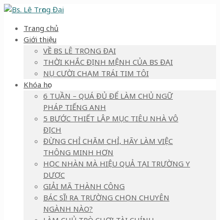
Trang chủ
Giới thiệu
VỀ BS LÊ TRỌNG ĐẠI
THỜI KHẮC ĐỊNH MỆNH CỦA BS ĐẠI
NỤ CƯỜI CHẠM TRÁI TIM TÔI
Khóa học
6 TUẦN – QUÁ ĐỦ ĐỂ LÀM CHỦ NGỮ
PHÁP TIẾNG ANH
5 BƯỚC THIẾT LẬP MỤC TIÊU NHÀ VÔ
ĐỊCH
ĐỪNG CHỈ CHĂM CHỈ, HÃY LÀM VIỆC
THÔNG MINH HƠN
HỌC NHÀN MÀ HIỆU QUẢ TẠI TRƯỜNG Y
DƯỢC
GIẢI MÃ THÀNH CÔNG
BÁC SĨ! RA TRƯỜNG CHỌN CHUYÊN
NGÀNH NÀO?