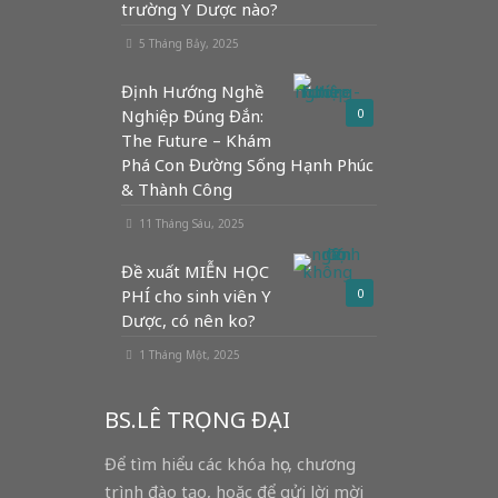
trường Y Dược nào?
5 Tháng Bảy, 2025
Định Hướng Nghề
Nghiệp Đúng Đắn:
0
The Future – Khám
Phá Con Đường Sống Hạnh Phúc
& Thành Công
11 Tháng Sáu, 2025
Đề xuất MIỄN HỌC
PHÍ cho sinh viên Y
0
Dược, có nên ko?
1 Tháng Một, 2025
BS.LÊ TRỌNG ĐẠI
Để tìm hiểu các khóa học, chương
trình đào tạo, hoặc để gửi lời mời