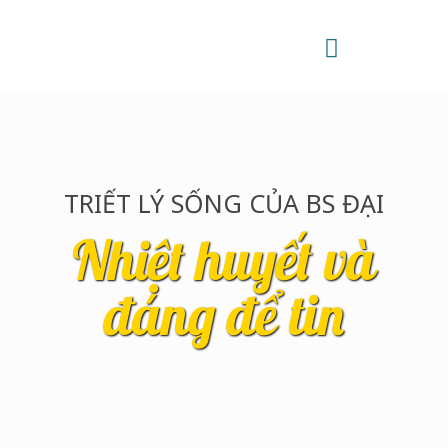
TRIẾT LÝ SỐNG CỦA BS ĐẠI
Nhiệt huyết và
đáng để tin