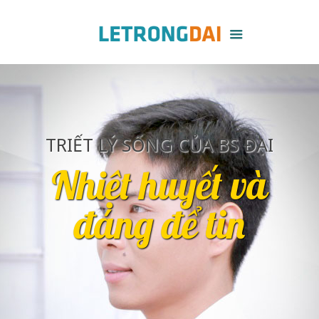
TRIẾT LÝ SỐNG CỦA BS ĐẠI
Nhiệt huyết và
đáng để tin