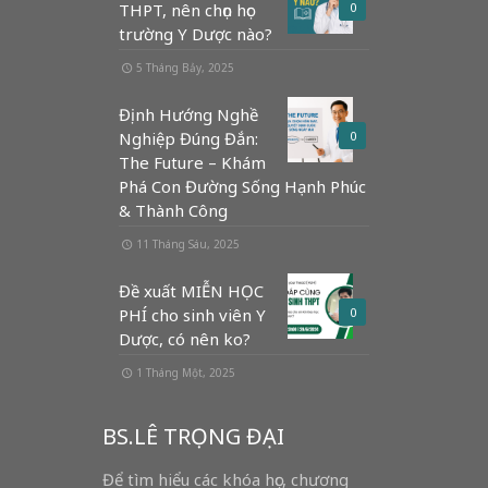
THPT, nên chọn học
0
trường Y Dược nào?
5 Tháng Bảy, 2025
Định Hướng Nghề
Nghiệp Đúng Đắn:
0
The Future – Khám
Phá Con Đường Sống Hạnh Phúc
& Thành Công
11 Tháng Sáu, 2025
Đề xuất MIỄN HỌC
PHÍ cho sinh viên Y
0
Dược, có nên ko?
1 Tháng Một, 2025
BS.LÊ TRỌNG ĐẠI
Để tìm hiểu các khóa học, chương