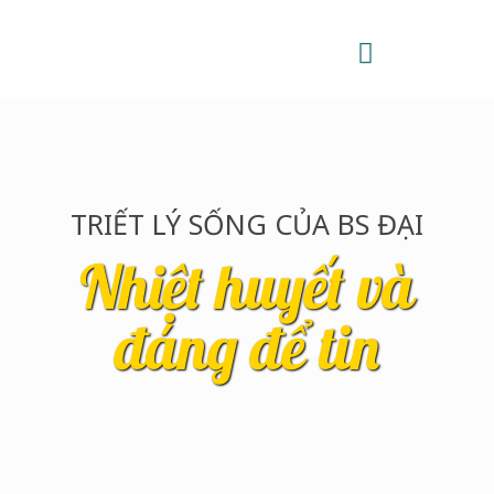
TRIẾT LÝ SỐNG CỦA BS ĐẠI
Nhiệt huyết và
đáng để tin