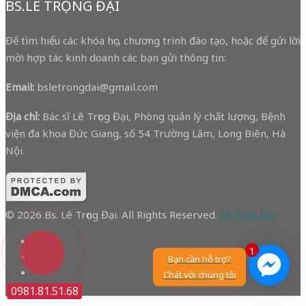
BS.LÊ TRỌNG ĐẠI
Để tìm hiểu các khóa học, chương trình đào tạo, hoặc để gửi lời
mời hợp tác kinh doanh các bạn gửi thông tin:
Email:
bsletrongdai@gmail.com
Địa chỉ:
Bác sĩ Lê Trọng Đại, Phòng quản lý chất lượng, Bệnh
viện đa khoa Đức Giang, số 54 Trường Lâm, Long Biên, Hà
Nội.
© 2026 Bs. Lê Trọng Đại. All Rights Reserved.
Lê Trọng Đại
1
Bạn cần hỗ trợ?
Chát với chúng tôi
0981.81.51.68