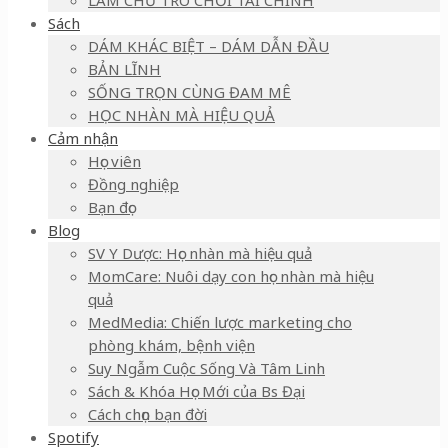
LÀM CHỦ TRÒ CHƠI TÀI CHÍNH
Sách
DÁM KHÁC BIỆT – DÁM DẪN ĐẦU
BẢN LĨNH
SỐNG TRỌN CÙNG ĐAM MÊ
HỌC NHÀN MÀ HIỆU QUẢ
Cảm nhận
Học viên
Đồng nghiệp
Bạn đọc
Blog
SV Y Dược: Học nhàn mà hiệu quả
MomCare: Nuôi dạy con học nhàn mà hiệu
quả
MedMedia: Chiến lược marketing cho
phòng khám, bệnh viện
Suy Ngẫm Cuộc Sống Và Tâm Linh
Sách & Khóa Học Mới của Bs Đại
Cách chọn bạn đời
Spotify