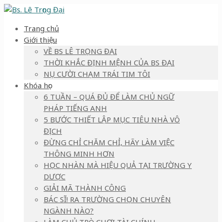
Trang chủ
Giới thiệu
VỀ BS LÊ TRỌNG ĐẠI
THỜI KHẮC ĐỊNH MỆNH CỦA BS ĐẠI
NỤ CƯỜI CHẠM TRÁI TIM TÔI
Khóa học
6 TUẦN – QUÁ ĐỦ ĐỂ LÀM CHỦ NGỮ
PHÁP TIẾNG ANH
5 BƯỚC THIẾT LẬP MỤC TIÊU NHÀ VÔ
ĐỊCH
ĐỪNG CHỈ CHĂM CHỈ, HÃY LÀM VIỆC
THÔNG MINH HƠN
HỌC NHÀN MÀ HIỆU QUẢ TẠI TRƯỜNG Y
DƯỢC
GIẢI MÃ THÀNH CÔNG
BÁC SĨ! RA TRƯỜNG CHỌN CHUYÊN
NGÀNH NÀO?