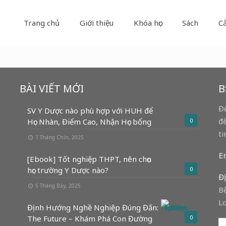
Trang chủ
Giới thiệu
Khóa học
Sách
C
BÀI VIẾT MỚI
B
Để
SV Y Dược nào phù hợp với HUH để
để
Học Nhàn, Điểm Cao, Nhận Học bổng
0
ti
1 Tháng Chín, 2025
Em
[Ebook] Tốt nghiệp THPT, nên chọn
học trường Y Dược nào?
0
Đị
5 Tháng Bảy, 2025
Bệ
Lo
Định Hướng Nghề Nghiệp Đúng Đắn:
The Future – Khám Phá Con Đường
0