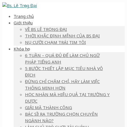
Trang chủ
Giới thiệu
VỀ BS LÊ TRỌNG ĐẠI
THỜI KHẮC ĐỊNH MỆNH CỦA BS ĐẠI
NỤ CƯỜI CHẠM TRÁI TIM TÔI
Khóa học
6 TUẦN – QUÁ ĐỦ ĐỂ LÀM CHỦ NGỮ
PHÁP TIẾNG ANH
5 BƯỚC THIẾT LẬP MỤC TIÊU NHÀ VÔ
ĐỊCH
ĐỪNG CHỈ CHĂM CHỈ, HÃY LÀM VIỆC
THÔNG MINH HƠN
HỌC NHÀN MÀ HIỆU QUẢ TẠI TRƯỜNG Y
DƯỢC
GIẢI MÃ THÀNH CÔNG
BÁC SĨ! RA TRƯỜNG CHỌN CHUYÊN
NGÀNH NÀO?