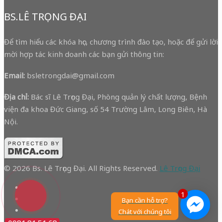
BS.LÊ TRỌNG ĐẠI
Để tìm hiểu các khóa học, chương trình đào tạo, hoặc để gửi lời
mời hợp tác kinh doanh các bạn gửi thông tin:
Email:
bsletrongdai@gmail.com
Địa chỉ:
Bác sĩ Lê Trọng Đại, Phòng quản lý chất lượng, Bệnh
viện đa khoa Đức Giang, số 54 Trường Lâm, Long Biên, Hà
Nội.
© 2026 Bs. Lê Trọng Đại. All Rights Reserved.
Lê Trọng Đại
1
Bạn cần hỗ trợ?
Chát với chúng tôi