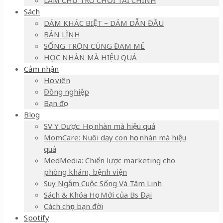
LÀM CHỦ TRÒ CHƠI TÀI CHÍNH
Sách
DÁM KHÁC BIỆT – DÁM DẪN ĐẦU
BẢN LĨNH
SỐNG TRỌN CÙNG ĐAM MÊ
HỌC NHÀN MÀ HIỆU QUẢ
Cảm nhận
Học viên
Đồng nghiệp
Bạn đọc
Blog
SV Y Dược: Học nhàn mà hiệu quả
MomCare: Nuôi dạy con học nhàn mà hiệu
quả
MedMedia: Chiến lược marketing cho
phòng khám, bệnh viện
Suy Ngẫm Cuộc Sống Và Tâm Linh
Sách & Khóa Học Mới của Bs Đại
Cách chọn bạn đời
Spotify