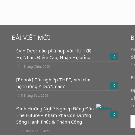
BÀI VIẾT MỚI
B
Để
SV Y Dược nào phù hợp với HUH để
để
Học Nhàn, Điểm Cao, Nhận Học bổng
0
ti
1 Tháng Chín, 2025
Em
[Ebook] Tốt nghiệp THPT, nên chọn
học trường Y Dược nào?
0
Đị
5 Tháng Bảy, 2025
Bệ
Lo
Định Hướng Nghề Nghiệp Đúng Đắn:
The Future – Khám Phá Con Đường
0
Sống Hạnh Phúc & Thành Công
11 Tháng Sáu, 2025