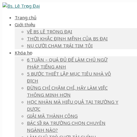
Trang chủ
Giới thiệu
VỀ BS LÊ TRỌNG ĐẠI
THỜI KHẮC ĐỊNH MỆNH CỦA BS ĐẠI
NỤ CƯỜI CHẠM TRÁI TIM TÔI
Khóa học
6 TUẦN – QUÁ ĐỦ ĐỂ LÀM CHỦ NGỮ
PHÁP TIẾNG ANH
5 BƯỚC THIẾT LẬP MỤC TIÊU NHÀ VÔ
ĐỊCH
ĐỪNG CHỈ CHĂM CHỈ, HÃY LÀM VIỆC
THÔNG MINH HƠN
HỌC NHÀN MÀ HIỆU QUẢ TẠI TRƯỜNG Y
DƯỢC
GIẢI MÃ THÀNH CÔNG
BÁC SĨ! RA TRƯỜNG CHỌN CHUYÊN
NGÀNH NÀO?