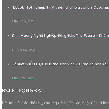
[Ebook] Tốt nghiệp THPT, nên chọn học trường Y Dược nà
5 Tháng Bảy, 2025
Định Hướng Nghề Nghiệp Đúng Đắn: The Future – Khám
11 Tháng Sáu, 2025
Đề xuất MIỄN HỌC PHÍ cho sinh viên Y Dược, có nên ko?
1 Tháng Một, 2025
BS.LÊ TRỌNG ĐẠI
Để tìm hiểu các khóa học, chương trình đào tạo, hoặc để gửi lời