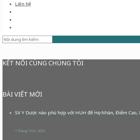
Liên hệ
KẾT NỐI CÙNG CHÚNG TÔI
BÀI VIẾT MỚI
SV Y Dược nào phù hợp với HUH để Học Nhàn, Điểm Cao,
1 Tháng Chín, 2025