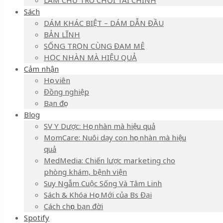
LÀM CHỦ TRÒ CHƠI TÀI CHÍNH
Sách
DÁM KHÁC BIỆT – DÁM DẪN ĐẦU
BẢN LĨNH
SỐNG TRỌN CÙNG ĐAM MÊ
HỌC NHÀN MÀ HIỆU QUẢ
Cảm nhận
Học viên
Đồng nghiệp
Bạn đọc
Blog
SV Y Dược: Học nhàn mà hiệu quả
MomCare: Nuôi dạy con học nhàn mà hiệu
quả
MedMedia: Chiến lược marketing cho
phòng khám, bệnh viện
Suy Ngẫm Cuộc Sống Và Tâm Linh
Sách & Khóa Học Mới của Bs Đại
Cách chọn bạn đời
Spotify