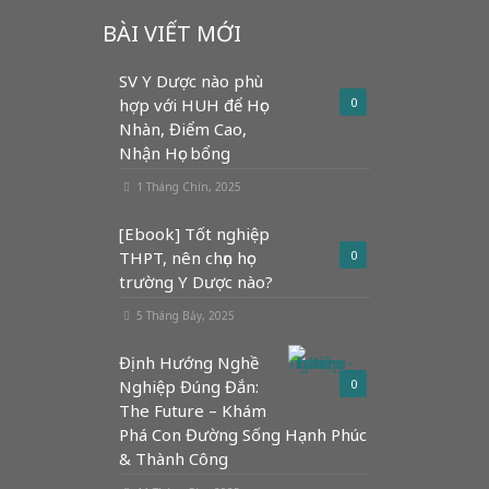
BÀI VIẾT MỚI
SV Y Dược nào phù
hợp với HUH để Học
0
Nhàn, Điểm Cao,
Nhận Học bổng
1 Tháng Chín, 2025
[Ebook] Tốt nghiệp
THPT, nên chọn học
0
trường Y Dược nào?
5 Tháng Bảy, 2025
Định Hướng Nghề
Nghiệp Đúng Đắn:
0
The Future – Khám
Phá Con Đường Sống Hạnh Phúc
& Thành Công