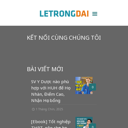
KẾT NỐI CÙNG CHÚNG TÔI
BÀI VIẾT MỚI
SV Y Dược nào phù
hợp với HUH để Học
0
Nhàn, Điểm Cao,
Nhận Học bổng
1 Tháng Chín, 2025
[Ebook] Tốt nghiệp
THPT, nên chọn học
0