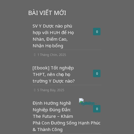
BÀI VIẾT MỚI
SV Y Dược nào phù
hợp với HUH để Học
0
Nhàn, Điểm Cao,
Nhận Học bổng
1 Tháng Chín, 2025
[Ebook] Tốt nghiệp
THPT, nên chọn học
0
trường Y Dược nào?
5 Tháng Bảy, 2025
Định Hướng Nghề
Nghiệp Đúng Đắn:
0
The Future – Khám
Phá Con Đường Sống Hạnh Phúc
& Thành Công