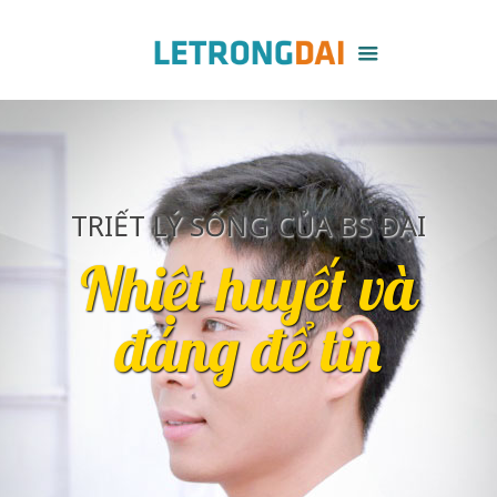
TRIẾT LÝ SỐNG CỦA BS ĐẠI
Nhiệt huyết và
đáng để tin