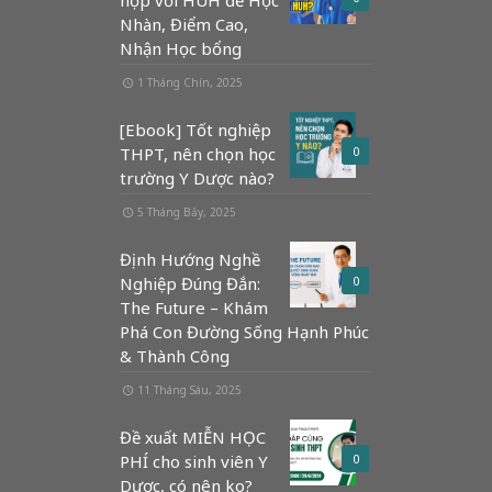
Nhàn, Điểm Cao,
Nhận Học bổng
1 Tháng Chín, 2025
[Ebook] Tốt nghiệp
THPT, nên chọn học
0
trường Y Dược nào?
5 Tháng Bảy, 2025
Định Hướng Nghề
Nghiệp Đúng Đắn:
0
The Future – Khám
Phá Con Đường Sống Hạnh Phúc
& Thành Công
11 Tháng Sáu, 2025
Đề xuất MIỄN HỌC
PHÍ cho sinh viên Y
0
Dược, có nên ko?