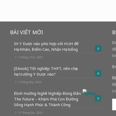
BÀI VIẾT MỚI
B
Để
SV Y Dược nào phù hợp với HUH để
để
Học Nhàn, Điểm Cao, Nhận Học bổng
0
ti
1 Tháng Chín, 2025
Em
[Ebook] Tốt nghiệp THPT, nên chọn
học trường Y Dược nào?
0
Đị
5 Tháng Bảy, 2025
Bệ
Lo
Định Hướng Nghề Nghiệp Đúng Đắn:
The Future – Khám Phá Con Đường
0
Sống Hạnh Phúc & Thành Công
11 Tháng Sáu, 2025