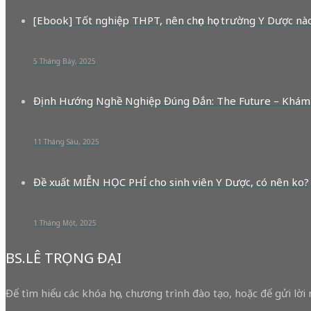
[Ebook] Tốt nghiệp THPT, nên chọn học trường Y Dược nà
5 Tháng Bảy, 2025
Định Hướng Nghề Nghiệp Đúng Đắn: The Future – Khám
11 Tháng Sáu, 2025
Đề xuất MIỄN HỌC PHÍ cho sinh viên Y Dược, có nên ko?
1 Tháng Một, 2025
BS.LÊ TRỌNG ĐẠI
Để tìm hiểu các khóa học, chương trình đào tạo, hoặc để gửi lời