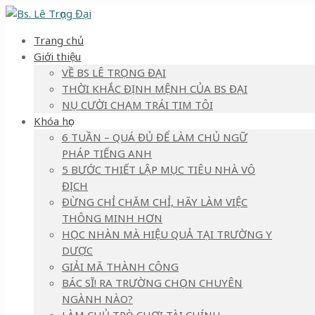
Trang chủ
Giới thiệu
VỀ BS LÊ TRỌNG ĐẠI
THỜI KHẮC ĐỊNH MỆNH CỦA BS ĐẠI
NỤ CƯỜI CHẠM TRÁI TIM TÔI
Khóa học
6 TUẦN – QUÁ ĐỦ ĐỂ LÀM CHỦ NGỮ
PHÁP TIẾNG ANH
5 BƯỚC THIẾT LẬP MỤC TIÊU NHÀ VÔ
ĐỊCH
ĐỪNG CHỈ CHĂM CHỈ, HÃY LÀM VIỆC
THÔNG MINH HƠN
HỌC NHÀN MÀ HIỆU QUẢ TẠI TRƯỜNG Y
DƯỢC
GIẢI MÃ THÀNH CÔNG
BÁC SĨ! RA TRƯỜNG CHỌN CHUYÊN
NGÀNH NÀO?