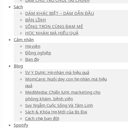
LÀM CHỦ TRÒ CHƠI TÀI CHÍNH
Sách
DÁM KHÁC BIỆT – DÁM DẪN ĐẦU
BẢN LĨNH
SỐNG TRỌN CÙNG ĐAM MÊ
HỌC NHÀN MÀ HIỆU QUẢ
Cảm nhận
Học viên
Đồng nghiệp
Bạn đọc
Blog
SV Y Dược: Học nhàn mà hiệu quả
MomCare: Nuôi dạy con học nhàn mà hiệu
quả
MedMedia: Chiến lược marketing cho
phòng khám, bệnh viện
Suy Ngẫm Cuộc Sống Và Tâm Linh
Sách & Khóa Học Mới của Bs Đại
Cách chọn bạn đời
Spotify