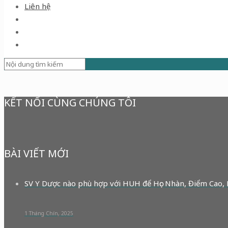
Liên hệ
KẾT NỐI CÙNG CHÚNG TÔI
BÀI VIẾT MỚI
SV Y Dược nào phù hợp với HUH để Học Nhàn, Điểm Cao,
1 Tháng Chín, 2025